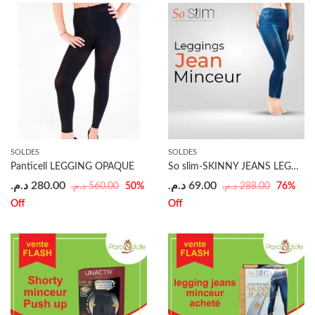
SOLDES
SOLDES
Panticell LEGGING OPAQUE
So slim-SKINNY JEANS LEGGINGS AMINCISSANT
د.م.
280.00
د.م.
69.00
د.م.
560.00
د.م.
288.00
50
%
76
%
Off
Off