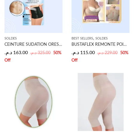
,
SOLDES
BEST SELLERS
SOLDES
CEINTURE SUDATION ORESCIENCE
BUSTAFLEX REMONTE POINTRINE
د.م.
163.00
د.م.
115.00
د.م.
325.00
د.م.
229.00
50
%
50
%
Off
Off