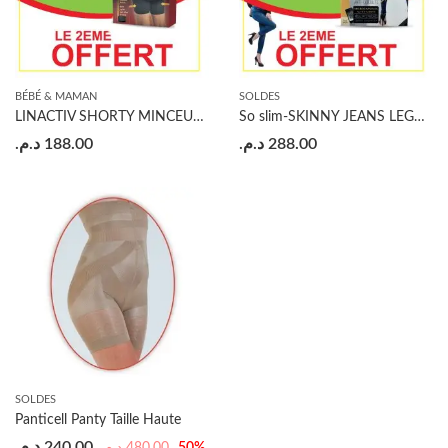
BÉBÉ & MAMAN
SOLDES
LINACTIV SHORTY MINCEUR PUSH UP ACHETE=1 OFFERT
So slim-SKINNY JEANS LEGGINGS AMINCISSANT ACHETE=1 OFFERT
د.م.
188.00
د.م.
288.00
SOLDES
Panticell Panty Taille Haute
د.م.
240.00
د.م.
480.00