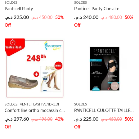
SOLDES
SOLDES
Panticell Panty
Panticell Panty Corsaire
د.م.
225.00
د.م.
240.00
د.م.
450.00
د.م.
480.00
50
%
50
%
Off
Off
,
SOLDES
VENTE FLASH VENDREDI
SOLDES
Confort line ortho mocassin compensé femme = mi bas cabifi offerte
PANTICELL CULOTTE TAILLE HAUTE CHAIR
د.م.
297.60
د.م.
225.00
د.م.
496.00
د.م.
450.00
40
%
50
%
Off
Off