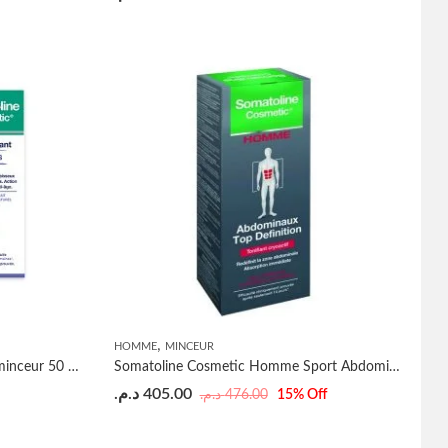
,
HOMME
MINCEUR
Somatoline Cosmetic traitement minceur 50 plus 150ml – 250ml
Somatoline Cosmetic Homme Sport Abdominaux Top Définition 200ml
د.م.
405.00
د.م.
476.00
15
% Off