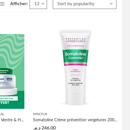
Afficher:
CAL
MINCEUR
Somatoline Cosmetic Amincissant Ventre & Hanches EFFET CHAUD 250ml=Amincissant 7 nuits gel frais OFFERT
Somatoline Crème prévention vergetures 200ml
د.م.
246.00