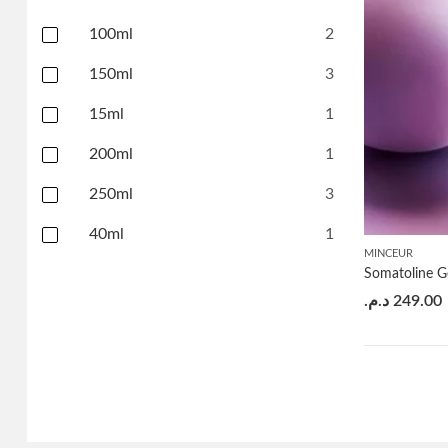
100ml
2
150ml
3
15ml
1
200ml
1
250ml
3
40ml
1
MINCEUR
Somatoline G
د.م.
249.00