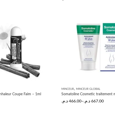
,
MINCEUR
MINCEUR GLOBAL
Inhaleur Coupe Faim – 1ml
د.م.
466.00
–
د.م.
667.00