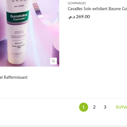
GOMMAGES
د.م.
269.00
el Raffermissant
1
2
3
SUIV