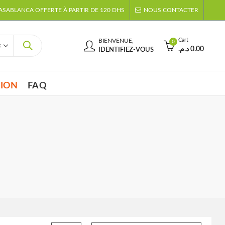
CASABLANCA OFFERTE À PARTIR DE 120 DHS
NOUS CONTACTER
Cart
BIENVENUE,
0
د.م.
0.00
IDENTIFIEZ-VOUS
TION
FAQ