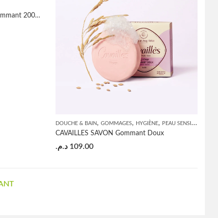
Cavailles Soin exfoliant Baume Gommant 200ml
,
,
,
,
DOUCHE & BAIN
GOMMAGES
HYGIÈNE
PEAU SENSIBLE
SAV
CAVAILLES SAVON Gommant Doux
د.م.
109.00
ANT