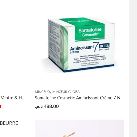
,
MINCEUR
MINCEUR GLOBAL
Somatoline Cosmetic Amincissant Ventre & Hanches Express 150ml
Somatoline Cosmetic Amincissant Crème 7 Nuits Effet Chaud 400ml
د.م.
488.00
f