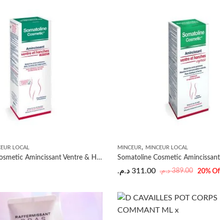
,
CEUR LOCAL
MINCEUR
MINCEUR LOCAL
Somatoline Cosmetic Amincissant Ventre & Hanches Cryogel 250ml
د.م.
311.00
د.م.
389.00
20
% Of