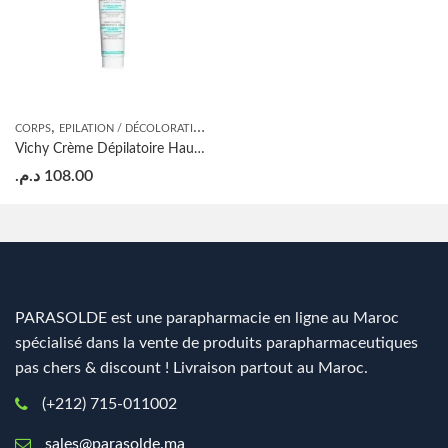
,
CORPS
EPILATION / DÉCOLORATION
Vichy Crème Dépilatoire Haute Tolérance 150ml Épilation Intégrale en Douceur
د.م.
108.00
PARASOLDE est une parapharmacie en ligne au Maroc
spécialisé dans la vente de produits parapharmaceutiques
pas chers & discount ! Livraison partout au Maroc.
(+212) 715-011002
sales@parasolde.ma