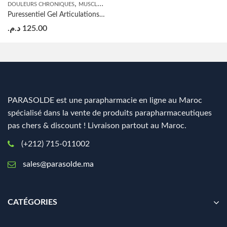
,
DOULEURS CHRONIQUES
MUSCLES ET ARTICULATIONS
Puressentiel Gel Articulations & Muscles – 60ml
د.م.
125.00
PARASOLDE est une parapharmacie en ligne au Maroc
spécialisé dans la vente de produits parapharmaceutiques
pas chers & discount ! Livraison partout au Maroc.
(+212) 715-011002
sales@parasolde.ma
CATÉGORIES