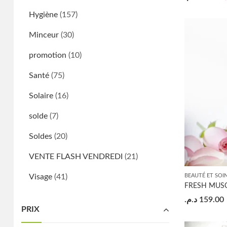
Hygiène
(157)
Minceur
(30)
promotion
(10)
Santé
(75)
Solaire
(16)
solde
(7)
Soldes
(20)
VENTE FLASH VENDREDI
(21)
Visage
(41)
BEAUTÉ ET SOI
FRESH MUSC
د.م.
159.00
PRIX