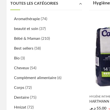
Hygiène
TOUTES LES CATÉGORIES
Aromathérapie
(74)
beauté et soin
(37)
Bébé & Maman
(210)
Best sellers
(58)
Bio
(3)
Cheveux
(54)
Complément alimentaire
(6)
Corps
(72)
HYGIÈNE INTIM
Dentaire
(75)
Hmizat
(72)
د.م.
55.00
م