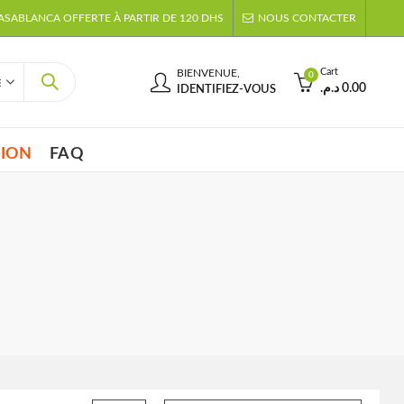
CASABLANCA OFFERTE À PARTIR DE 120 DHS
NOUS CONTACTER
Cart
BIENVENUE,
0
د.م.
0.00
IDENTIFIEZ-VOUS
TION
FAQ