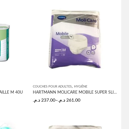
,
COUCHES POUR ADULTES
HYGIÈNE
AILLE M 40U
HARTMANN MOLICARE MOBILE SUPER SLIP ABSORBANT NUIT
د.م.
237.00
–
د.م.
261.00