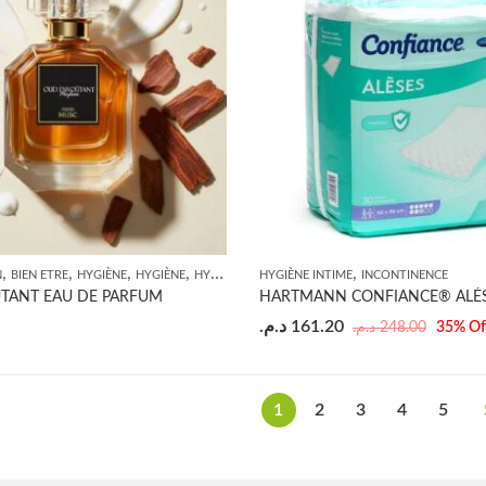
,
,
,
,
,
N
BIEN ETRE
HYGIÈNE
HYGIÈNE
HYGIÈNE INTIME
HYGIÈNE INTIME
INCONTINENCE
TANT EAU DE PARFUM
د.م.
161.20
د.م.
248.00
35
% Of
1
2
3
4
5