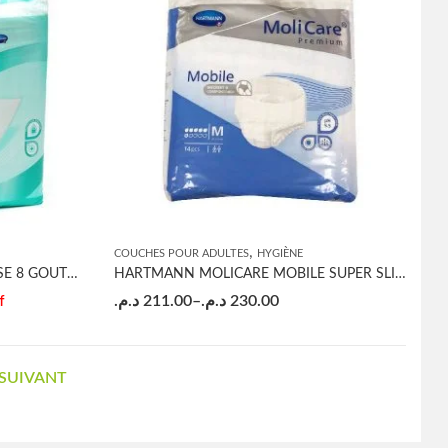
,
COUCHES POUR ADULTES
HYGIÈNE
HARTMANN CONFIANCE® ALÉSE 8 GOUTTES 60×90 X30
HARTMANN MOLICARE MOBILE SUPER SLIP ABSORBANT JOUR
د.م.
211.00
–
د.م.
230.00
f
SUIVANT