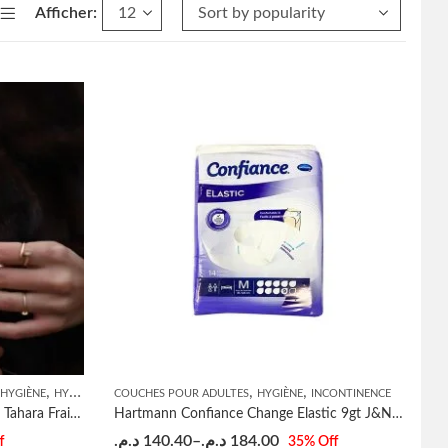
Afficher:
,
,
,
HYGIÈNE
HYGIÈNE INTIME
COUCHES POUR ADULTES
HYGIÈNE
INCONTINENCE
Pack Fresh Musc ( Perle d’orient + Tahara Fraicheur )
Hartmann Confiance Change Elastic 9gt J&N 14U
د.م.
140.40
–
د.م.
184.00
f
35
% Off