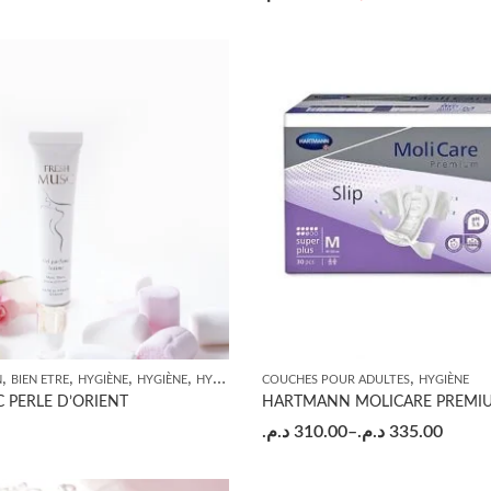
,
,
,
,
,
N
BIEN ETRE
HYGIÈNE
HYGIÈNE
HYGIÈNE INTIME
COUCHES POUR ADULTES
HYGIÈNE
 PERLE D’ORIENT
د.م.
310.00
–
د.م.
335.00