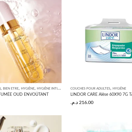
,
,
,
,
N
BIEN ETRE
HYGIÈNE
HYGIÈNE INTIME
COUCHES POUR ADULTES
HYGIÈNE
FUMÉE OUD ENVOÛTANT
LINDOR CARE Alèse 60X90 7G T
د.م.
216.00