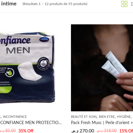
 intime
(Résultats 1 – 12 produits de 55 produits)
,
,
,
,
E
INCONTINENCE
BEAUTÉ ET SOIN
BIEN ETRE
HYGIÈNE
HARTMANN CONFIANCE MEN PROTECTIONS ANATOMIQUES
د.م.
270.00
د..
85.00
د.م.
318.00
35
% Off
15
% Of