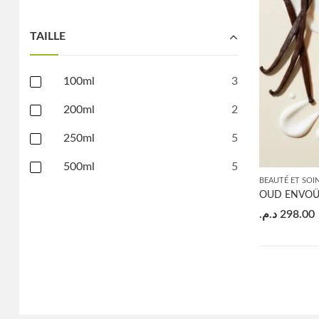
TAILLE
100ml
3
200ml
2
250ml
5
500ml
5
BEAUTÉ ET SOI
OUD ENVOÛ
د.م.
298.00