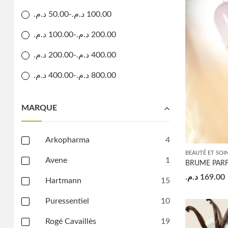
د.م.
50.00
-
د.م.
100.00
د.م.
100.00
-
د.م.
200.00
د.م.
200.00
-
د.م.
400.00
د.م.
400.00
-
د.م.
800.00
MARQUE
Arkopharma
4
BEAUTÉ ET SOI
Avene
1
BRUME PAR
د.م.
169.00
Hartmann
15
Puressentiel
10
Rogé Cavaillès
19