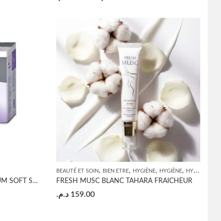
,
,
,
,
BEAUTÉ ET SOIN
BIEN ETRE
HYGIÈNE
HYGIÈNE
HYGIÈNE INTIME
HARTMANN MOLICARE PREMIUM SOFT SUPER CHANGE NUIT 30U
FRESH MUSC BLANC TAHARA FRAICHEUR
د.م.
159.00