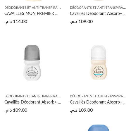
D
ÉODORANTS ET ANTI-TRANSPIRANTS
,
D
ÉODORANTS ET ANTI-TRANSPIRANTS
HYGIÈNE
CAVAILLES MON PREMIER DEO FRAIX ET DOUX 75 ML
Cavaillès Déodorant Absorb+ Soin Régulateur Homme Spray 150ml
د.م.
114.00
د.م.
109.00
D
ÉODORANTS ET ANTI-TRANSPIRANTS
,
D
ÉODORANTS ET ANTI-TRANSPIRANTS
HYGIÈNE
Cavaillès Déodorant Absorb+ Soin Invisible Roll On 50ml
Cavaillès Déodorant Absorb+ Soin Régulateur Sans Parfum Roll-On 50ml
د.م.
109.00
د.م.
109.00