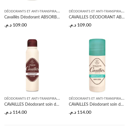
D
ÉODORANTS ET ANTI-TRANSPIRANTS
,
D
ÉODORANTS ET ANTI-TRANSPIRANTS
HYGIÈNE
Cavaillès Déodorant ABSORB+ SPRAY COMPRESSÉ EFFICACITÉ 48H 75ML
CAVAILLES DÉODORANT ABSORB+ ROLL ON HOMME 50ML
د.م.
109.00
د.م.
109.00
D
ÉODORANTS ET ANTI-TRANSPIRANTS
,
D
ÉODORANTS ET ANTI-TRANSPIRANTS
HYGIÈNE
CAVAILLES Déodorant soin dermato spray HOMME 48H SS. SEL ALUM SPRAY 150ML
CAVAILLES Déodorant soin dermato 48H Sans sels d’aluminium STICK 40ML
د.م.
114.00
د.م.
114.00