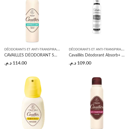
D
ÉODORANTS ET ANTI-TRANSPIRANTS
D
ÉODORANTS ET ANTI-TRANSPIRANTS
CAVAILLES DÉODORANT SOIN DERMATO SPRAY SANS SEL D’ALUMINIUM 150ML
Cavaillès Déodorant Absorb+ Soin Invisible Spray 150ml
د.م.
114.00
د.م.
109.00