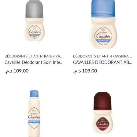
D
ÉODORANTS ET ANTI-TRANSPIRANTS
,
D
ÉODORANTS ET ANTI-TRANSPIRANTS
HYGIÈNE
Cavaillès Déodorant Soin Intense LP Roll On 40 ml
CAVAILLES DÉODORANT ABSORB+ EFFICACITÉ 48H ROLL-ON
د.م.
109.00
د.م.
109.00