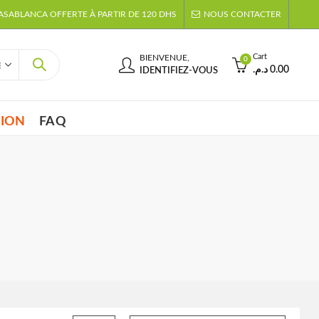
CASABLANCA OFFERTE À PARTIR DE 120 DHS
NOUS CONTACTER
Cart
BIENVENUE,
0
د.م.
0.00
IDENTIFIEZ-VOUS
TION
FAQ