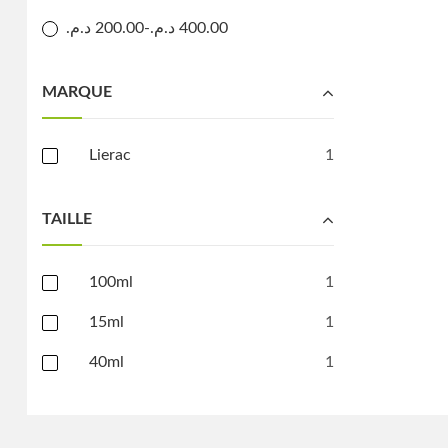
د.م.
200.00
-
د.م.
400.00
MARQUE
Lierac
1
TAILLE
100ml
1
15ml
1
40ml
1