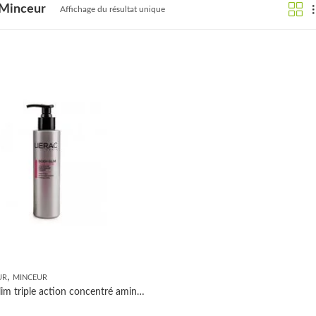
Minceur
Affichage du résultat unique
,
UR
MINCEUR
Lierac Body slim triple action concentré amincissant 200ml