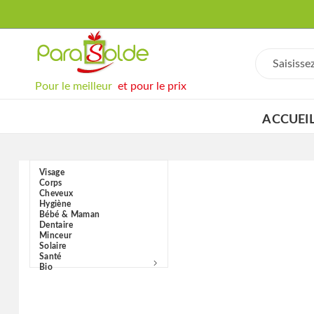
Pour le meilleur
et pour le prix
ACCUEI
Visage
Corps
Cheveux
Hygiène
Bébé & Maman
Dentaire
Minceur
Solaire
Santé
Bio