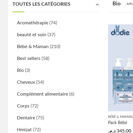
Bio
TOUTES LES CATÉGORIES
Affi
Aromathérapie
(74)
beauté et soin
(37)
Bébé & Maman
(210)
Best sellers
(58)
Bio
(3)
Cheveux
(54)
Complément alimentaire
(6)
Corps
(72)
BÉBÉ & MAMAN
Dentaire
(75)
Pack Bébé
Hmizat
(72)
د.م.
345.00