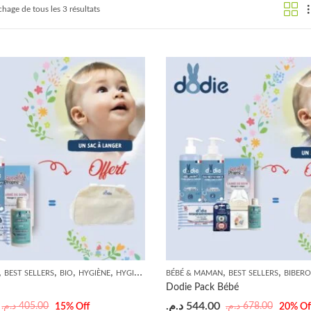
chage de tous les 3 résultats
,
,
,
,
,
,
,
,
,
BEST SELLERS
BIO
HYGIÈNE
HYGIÈNE BÉBÉ
BÉBÉ & MAMAN
PROMOTION
PROMOTION
BEST SELLERS
SHAMP
BIBER
Dodie Pack Bébé
د.م.
544.00
د.م.
405.00
د.م.
678.00
15
% Off
20
% Of