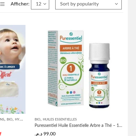
Afficher:
,
,
,
,
,
,
,
,
,
,
OOING
ONS
BIO
SOINS BÉBÉS
HYGIÈNE
HYGIÈNE BÉBÉ
BIO
SOLDES
HUILES ESSENTIELLES
PROMOTION
PROMOTION
SHAMPOOING
SOIN
Puressentiel Huile Essentielle Arbre a Thé – 10ML
د.م.
99.00
f