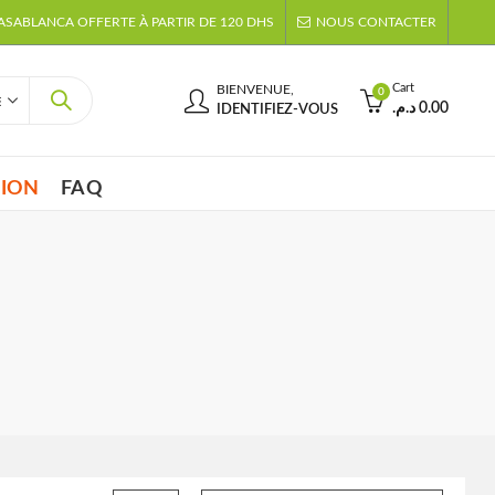
CASABLANCA OFFERTE À PARTIR DE 120 DHS
NOUS CONTACTER
Cart
BIENVENUE,
0
د.م.
0.00
IDENTIFIEZ-VOUS
TION
FAQ