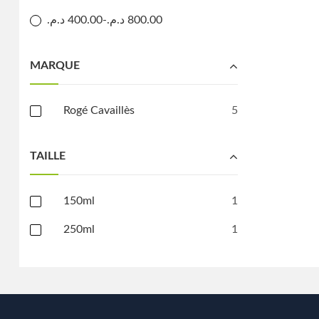
د.م.
400.00
-
د.م.
800.00
MARQUE
Rogé Cavaillès
5
TAILLE
150ml
1
250ml
1