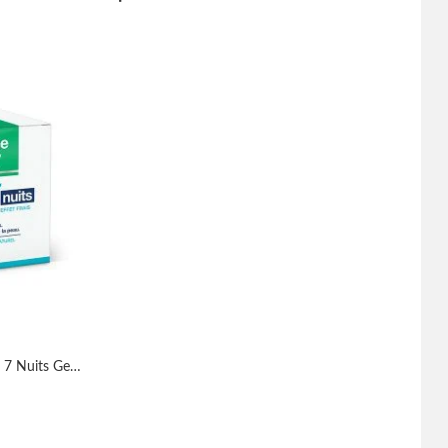
Somatoline Cosmetic Amincissant 7 Nuits Gel Frais Effet Frais 400ml