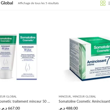
 Global
Affichage de tous les 5 résultats
,
CEUR GLOBAL
MINCEUR
MINCEUR GLOBAL
Somatoline Cosmetic traitement minceur 50 plus 150ml – 250ml
–
د.م.
667.00
د.م.
488.00