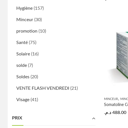
Hygiène
(157)
Minceur
(30)
promotion
(10)
Santé
(75)
Solaire
(16)
solde
(7)
Soldes
(20)
VENTE FLASH VENDREDI
(21)
,
Visage
(41)
MINCEUR
MIN
د.م.
488.00
PRIX