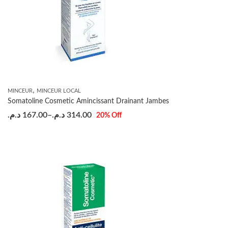
,
MINCEUR
MINCEUR LOCAL
Somatoline Cosmetic Amincissant Drainant Jambes
د.م.
167.00
–
د.م.
314.00
20
% Off