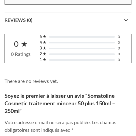
REVIEWS (0)
5 ★
0
0 ★
4 ★
0
3 ★
0
0 Ratings
2 ★
0
1 ★
0
There are no reviews yet.
Soyez le premier à laisser un avis “Somatoline
Cosmetic traitement minceur 50 plus 150ml –
250ml”
Votre adresse e-mail ne sera pas publiée.
Les champs
obligatoires sont indiqués avec
*