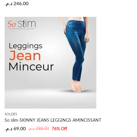
د.م.
246.00
SOLDES
So slim-SKINNY JEANS LEGGINGS AMINCISSANT
د.م.
69.00
د.م.
288.00
76
% Off