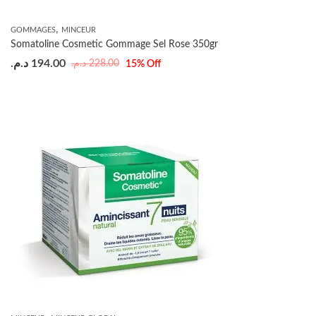
,
GOMMAGES
MINCEUR
Somatoline Cosmetic Gommage Sel Rose 350gr
د.م.
194.00
د.م.
228.00
15
% Off