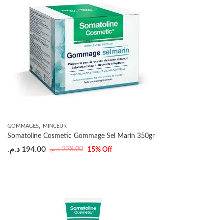
,
GOMMAGES
MINCEUR
Somatoline Cosmetic Gommage Sel Marin 350gr
د.م.
194.00
د.م.
228.00
15
% Off