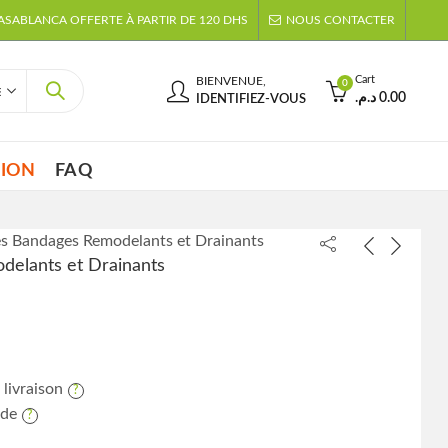
CASABLANCA OFFERTE À PARTIR DE 120 DHS
NOUS CONTACTER
Cart
BIENVENUE,
0
د.م.
0.00
IDENTIFIEZ-VOUS
TION
FAQ
s Bandages Remodelants et Drainants
elants et Drainants
 livraison
ide