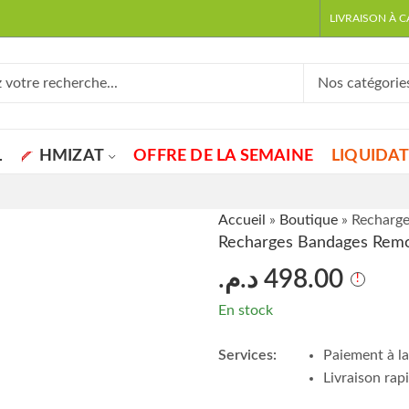
LIVRAISON À 
L
HMIZAT
OFFRE DE LA SEMAINE
LIQUIDA
Accueil
»
Boutique
»
Recharge
Recharges Bandages Remod
د.م.
498.00
En stock
Services:
Paiement à la
Livraison rap