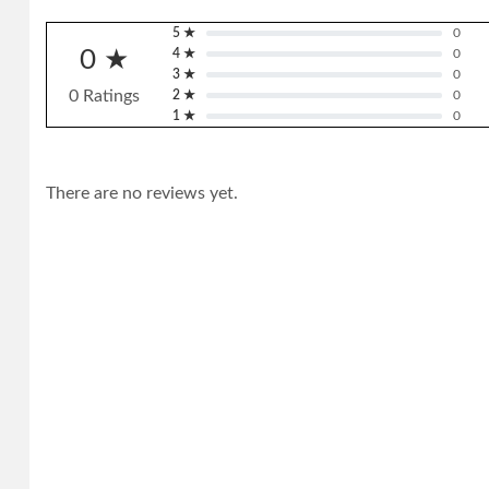
5 ★
0
0 ★
4 ★
0
3 ★
0
0 Ratings
2 ★
0
1 ★
0
There are no reviews yet.