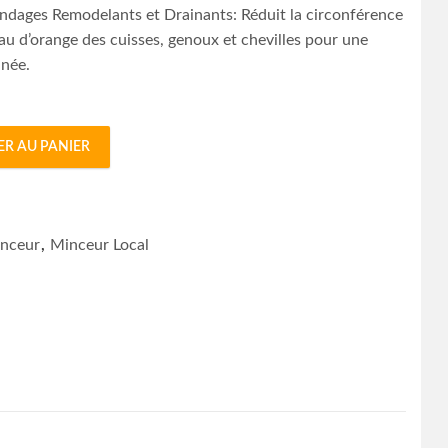
ndages Remodelants et Drainants: Réduit la circonférence
eau d’orange des cuisses, genoux et chevilles pour une
inée.
ER AU PANIER
nts et Drainants quantity
nceur
,
Minceur Local