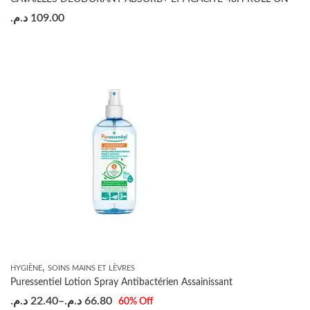
د.م.
109.00
,
HYGIÈNE
SOINS MAINS ET LÈVRES
Puressentiel Lotion Spray Antibactérien Assainissant
د.م.
22.40
–
د.م.
66.80
60
% Off