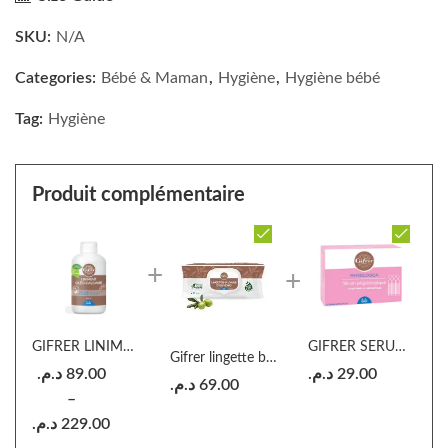
SKU:
N/A
Categories:
Bébé & Maman
,
Hygiène
,
Hygiène bébé
Tag:
Hygiène
Produit complémentaire
GIFRER LINIMENT OLEO-CALCAIRE
GIFRER SERUM PHYSIOLOGIQUE (12 Unidoses)
Gifrer lingette bébé au Liniment à Huile d'Olive x70
د.م.
89.00
د.م.
29.00
د.م.
69.00
–
د.م.
229.00