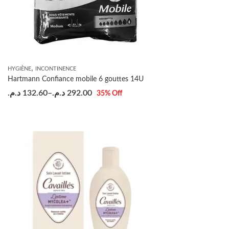
,
HYGIÈNE
INCONTINENCE
Hartmann Confiance mobile 6 gouttes 14U
د.م.
132.60
–
د.م.
292.00
35
% Off