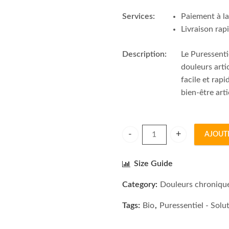
Services:
Paiement à la
Livraison rap
Description:
Le Puressenti
douleurs arti
facile et rap
bien-être arti
AJOUT
Puressentiel Roller Articulati
Size Guide
Category:
Douleurs chroniqu
Tags:
Bio
,
Puressentiel - Solu