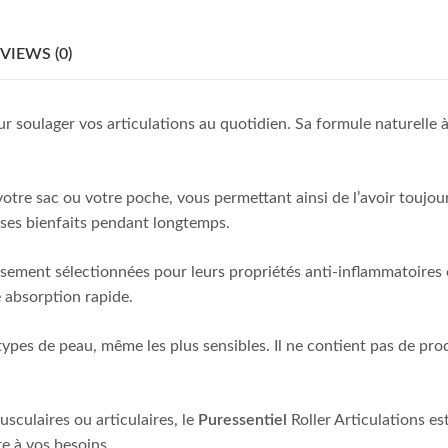
VIEWS (0)
ur soulager vos articulations au quotidien. Sa formule naturelle à
ns votre sac ou votre poche, vous permettant ainsi de l’avoir tou
e ses bienfaits pendant longtemps.
sement sélectionnées pour leurs propriétés anti-inflammatoires et
 absorption rapide.
 types de peau, même les plus sensibles. Il ne contient pas de pr
sculaires ou articulaires, le
Puressentiel
Roller Articulations es
re à vos besoins.