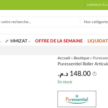
LIVRAISON À 
L
HMIZAT
OFFRE DE LA SEMAINE
LIQUIDA
Accueil
»
Boutique
»
Puressent
Puressentiel Roller Articu
د.م.
148.00
En stock