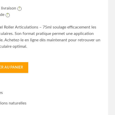
 livraison
ide
el Roller Articulations – 75ml soulage efficacement les
culaires. Son format pratique permet une application
ide. Achetez-le en ligne dès maintenant pour retrouver un
culaire optimal.
ER AU PANIER
ons - 75ml quantity
es
tions naturelles