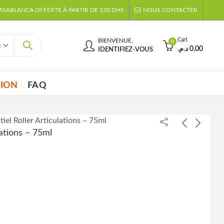
CASABLANCA OFFERTE À PARTIR DE 120 DHS
NOUS CONTACTER
Cart
BIENVENUE,
0
د.م.
0.00
IDENTIFIEZ-VOUS
TION
FAQ
iel Roller Articulations – 75ml
lations – 75ml