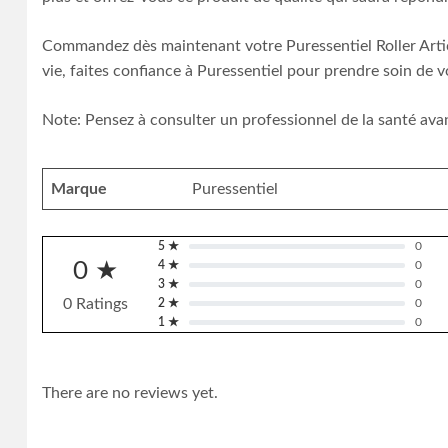
Commandez dès maintenant votre Puressentiel Roller Articul
vie, faites confiance à Puressentiel pour prendre soin de v
Note: Pensez à consulter un professionnel de la santé avan
Marque
Puressentiel
5 ★
0
0 ★
4 ★
0
3 ★
0
0 Ratings
2 ★
0
1 ★
0
There are no reviews yet.