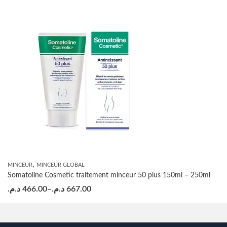
,
MINCEUR
MINCEUR GLOBAL
Somatoline Cosmetic traitement minceur 50 plus 150ml – 250ml
د.م.
466.00
–
د.م.
667.00