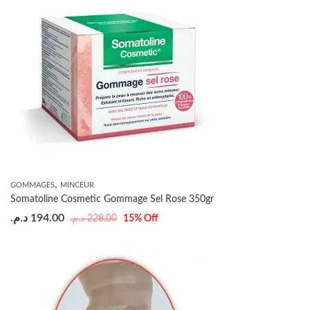
,
GOMMAGES
MINCEUR
Somatoline Cosmetic Gommage Sel Rose 350gr
د.م.
194.00
د.م.
228.00
15
% Off