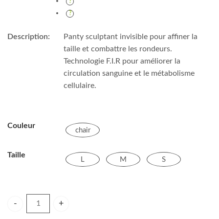
Description:
Panty sculptant invisible pour affiner la
taille et combattre les rondeurs.
Technologie F.I.R pour améliorer la
circulation sanguine et le métabolisme
cellulaire.
Couleur
chair
Taille
L
M
S
PANTICELL CULOTTE TAILLE HAUTE CHAIR quantity