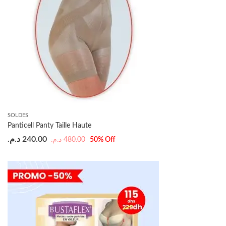
SOLDES
Panticell Panty Taille Haute
د.م.
240.00
د.م.
480.00
50
% Off