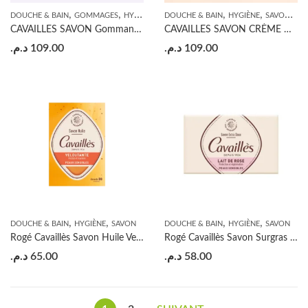
,
,
,
,
,
,
,
,
DOUCHE & BAIN
GOMMAGES
HYGIÈNE
PEAU SENSIBLE
DOUCHE & BAIN
SAVON
HYGIÈNE
VISAGE
SAVON
VI
CAVAILLES SAVON Gommant Doux
CAVAILLES SAVON CRÈME DE DOUCHE RELAXANTE
د.م.
109.00
د.م.
109.00
,
,
,
,
DOUCHE & BAIN
HYGIÈNE
SAVON
DOUCHE & BAIN
HYGIÈNE
SAVON
Rogé Cavaillès Savon Huile Veloutant
Rogé Cavaillès Savon Surgras Extra-Doux Lait de Rose
د.م.
65.00
د.م.
58.00