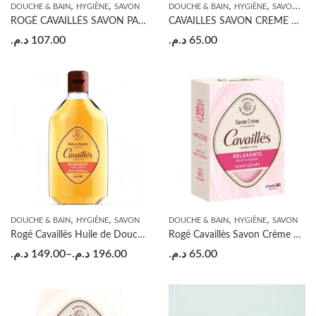
,
,
,
,
,
DOUCHE & BAIN
HYGIÈNE
SAVON
DOUCHE & BAIN
HYGIÈNE
SAVON
VI
ROGÉ CAVAILLÈS SAVON PARFUMÉ AMANDE VERTE 250G X 2
CAVAILLES SAVON CREME NOURISSANTE 100G
د.م.
107.00
د.م.
65.00
,
,
,
,
DOUCHE & BAIN
HYGIÈNE
SAVON
DOUCHE & BAIN
HYGIÈNE
SAVON
Rogé Cavaillès Huile de Douche Veloutante
Rogé Cavaillès Savon Crème Relaxant
د.م.
149.00
–
د.م.
196.00
د.م.
65.00