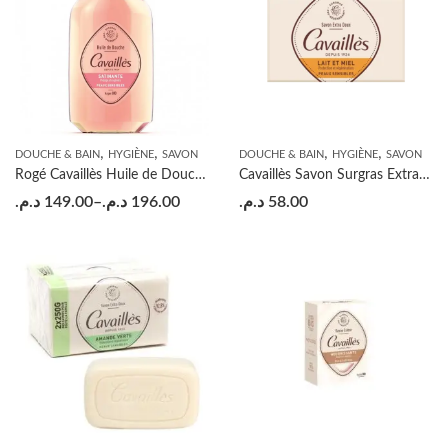
,
,
,
,
DOUCHE & BAIN
HYGIÈNE
SAVON
DOUCHE & BAIN
HYGIÈNE
SAVON
Rogé Cavaillès Huile de Douche Satinante
Cavaillès Savon Surgras Extra-Doux Lait et Miel-250G
د.م.
149.00
–
د.م.
196.00
د.م.
58.00