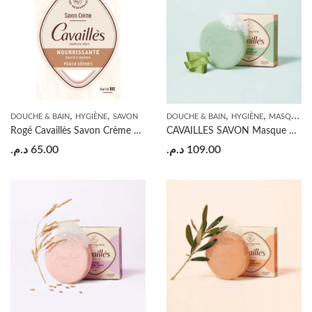
,
,
,
,
DOUCHE & BAIN
HYGIÈNE
SAVON
DOUCHE & BAIN
HYGIÈNE
MASQUES VISAGE
Rogé Cavaillès Savon Crème Nourrissant
CAVAILLES SAVON Masque Eclat
د.م.
65.00
د.م.
109.00