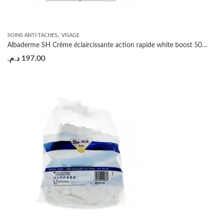
,
SOINS ANTI-TACHES
VISAGE
Albaderme SH Crème éclaircissante action rapide white boost 50ml (avec hydroquinone)
د.م.
197.00