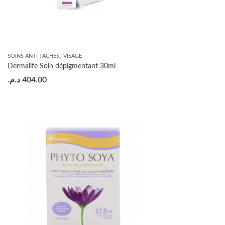
,
SOINS ANTI-TACHES
VISAGE
Dermalife Soin dépigmentant 30ml
د.م.
404.00