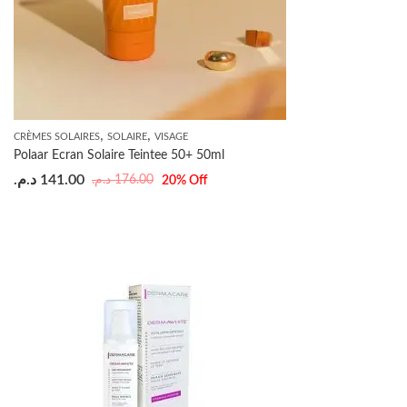
,
,
CRÈMES SOLAIRES
SOLAIRE
VISAGE
Polaar Ecran Solaire Teintee 50+ 50ml
د.م.
141.00
د.م.
176.00
20
% Off