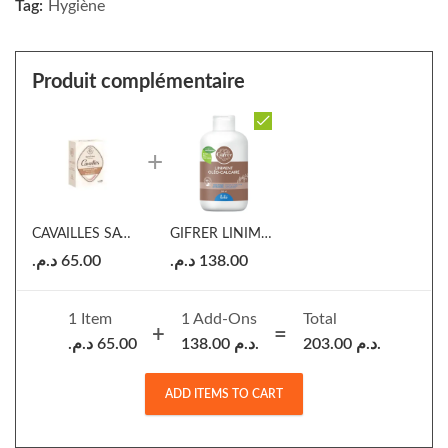
Tag:
Hygiène
Produit complémentaire
CAVAILLES SAVON CREME NOURISSANTE 100G
GIFRER LINIMENT OLEO-CALCAIRE
د.م.
65.00
د.م.
138.00
1 Item
1
Add-Ons
Total
د.م.
65.00
138.00
د.م.
203.00
د.م.
ADD ITEMS TO CART