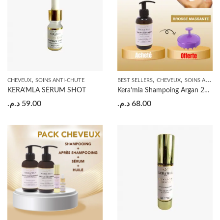
,
,
,
CHEVEUX
SOINS ANTI-CHUTE
BEST SELLERS
CHEVEUX
SOINS ANTI-CHUTE
KERA’MLA SÉRUM SHOT
Kera’mla Shampoing Argan 200ml
د.م.
59.00
د.م.
68.00