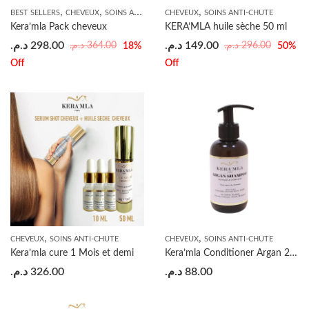
,
,
,
BEST SELLERS
CHEVEUX
SOINS ANTI-CHUTE
CHEVEUX
SOINS ANTI-CHUTE
Kera’mla Pack cheveux
KERA’MLA huile sèche 50 ml
د.م.
298.00
د.م.
149.00
د.م.
364.00
د.م.
296.00
18
%
50
%
Off
Off
,
,
CHEVEUX
SOINS ANTI-CHUTE
CHEVEUX
SOINS ANTI-CHUTE
Kera’mla cure 1 Mois et demi
Kera’mla Conditioner Argan 200ml
د.م.
326.00
د.م.
88.00