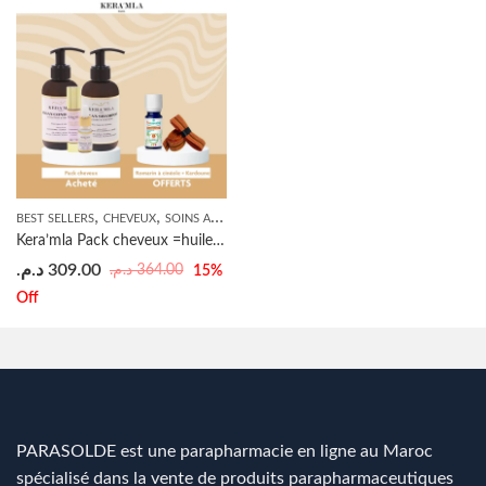
,
,
BEST SELLERS
CHEVEUX
SOINS ANTI-CHUTE
Kera’mla Pack cheveux =huile essentielle romarin à cinéole +kadoune OFFERTS
د.م.
309.00
د.م.
364.00
15
%
Off
PARASOLDE est une parapharmacie en ligne au Maroc
spécialisé dans la vente de produits parapharmaceutiques