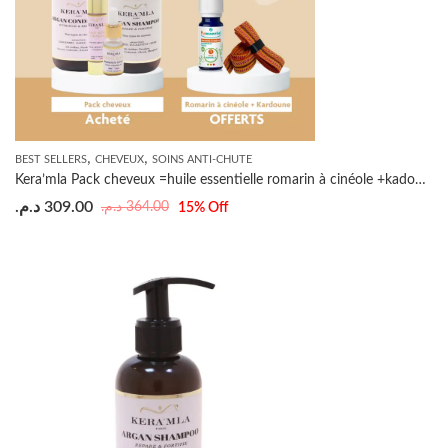
,
,
BEST SELLERS
CHEVEUX
SOINS ANTI-CHUTE
Kera’mla Pack cheveux =huile essentielle romarin à cinéole +kadoune OFFERTS
د.م.
309.00
د.م.
364.00
15
% Off