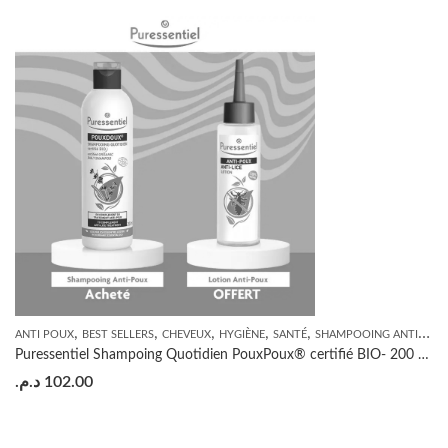
,
,
,
,
,
ANTI POUX
BEST SELLERS
CHEVEUX
HYGIÈNE
SANTÉ
SHAMPOOING ANTI-POUX
Puressentiel Shampoing Quotidien PouxPoux® certifié BIO- 200 ML= Lotion anti-poux 100 ml OFFERTE
د.م.
102.00