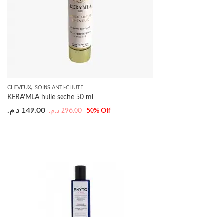
,
CHEVEUX
SOINS ANTI-CHUTE
KERA’MLA huile sèche 50 ml
د.م.
149.00
د.م.
296.00
50
% Off