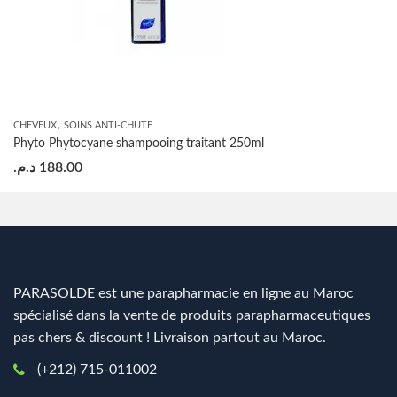
,
CHEVEUX
SOINS ANTI-CHUTE
Phyto Phytocyane shampooing traitant 250ml
د.م.
188.00
PARASOLDE est une parapharmacie en ligne au Maroc
spécialisé dans la vente de produits parapharmaceutiques
pas chers & discount ! Livraison partout au Maroc.
(+212) 715-011002