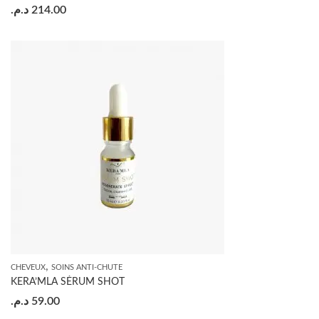
د.م.
214.00
,
CHEVEUX
SOINS ANTI-CHUTE
KERA’MLA SÉRUM SHOT
د.م.
59.00