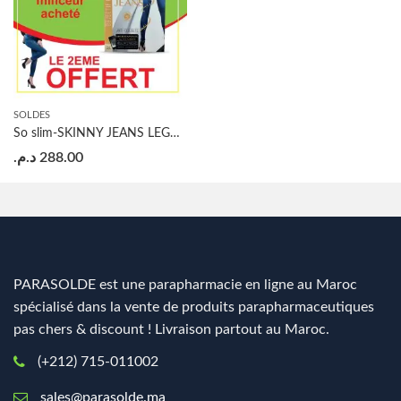
SOLDES
So slim-SKINNY JEANS LEGGINGS AMINCISSANT ACHETE=1 OFFERT
د.م.
288.00
PARASOLDE est une parapharmacie en ligne au Maroc
spécialisé dans la vente de produits parapharmaceutiques
pas chers & discount ! Livraison partout au Maroc.
(+212) 715-011002
sales@parasolde.ma