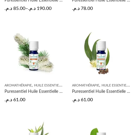
Puressentiel Huile Essentielle Menthe Poivrée BIO
Puressentiel Huile Essentielle Romarin à Cinéole BIO – 10ml
د.م.
85.00
–
د.م.
190.00
د.م.
78.00
,
,
AROMATHÉRAPIE
HUILE ESSENTIELLE
AROMATHÉRAPIE
HUILE ESSENTIELLE
Puressentiel Huile Essentielle Niaouli BIO – 10ml
Puressentiel Huile Essentielle Eucalyptus Citronné BIO – 10ml
د.م.
61.00
د.م.
61.00