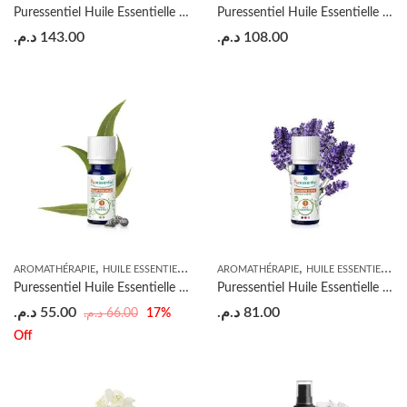
Puressentiel Huile Essentielle Lavande Aspic BIO – 10ml
Puressentiel Huile Essentielle Géranium BIO – 5ml
د.م.
143.00
د.م.
108.00
,
,
AROMATHÉRAPIE
HUILE ESSENTIELLE
AROMATHÉRAPIE
HUILE ESSENTIELLE
Puressentiel Huile Essentielle Eucalyptus Globuleux BIO – 10ml
Puressentiel Huile Essentielle Lavandin Super BIO – 10ml
د.م.
55.00
د.م.
81.00
د.م.
66.00
17
%
Off