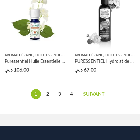
,
,
AROMATHÉRAPIE
HUILE ESSENTIELLE
AROMATHÉRAPIE
HUILE ESSENTIELLE
Puressentiel Huile Essentielle Petit Grain Bigarade BIO – 10ml
PURESSENTIEL Hydrolat de Géranium BIO 200ML
د.م.
106.00
د.م.
67.00
1
2
3
4
SUIVANT