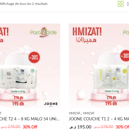
Affichage de tous les 2 résultats
,
T
HMIZAT
HMIZAT
JOONE COUCHE T2 4 – 8 KG MALO 54 UNITÉS
د.م.
195.00
د.م.
278.00
د.م.
278.00
30
% Off
30
% Of