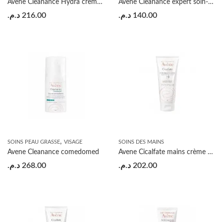
Avene Cleanance Hydra crème apaisante 40ml
Avene Cleanance expert soin-emulsion imperfections légères à modérées 40ml
د.م.
216.00
د.م.
140.00
,
SOINS PEAU GRASSE
VISAGE
SOINS DES MAINS
Avene Cleanance comedomed
Avene Cicalfate mains crème réparatrice Isolante 100ml
د.م.
268.00
د.م.
202.00