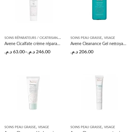
S
OINS RÉPARATEURS / CICATRISANTS
,
,
VISAGE
SOINS PEAU GRASSE
VISAGE
Avene Cicalfate crème réparatrice
Avene Cleanance Gel nettoyant 300ml
د.م.
63.00
–
د.م.
246.00
د.م.
206.00
,
,
SOINS PEAU GRASSE
VISAGE
SOINS PEAU GRASSE
VISAGE