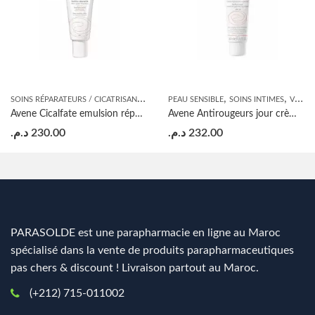
S
OINS RÉPARATEURS / CICATRISANTS
,
,
,
VISAGE
PEAU SENSIBLE
SOINS INTIMES
VISAGE
Avene Cicalfate emulsion réparatrice post-acte 40ml
Avene Antirougeurs jour crème hydratante protectrice peaux sensibles sèches SPF20 40ml
د.م.
230.00
د.م.
232.00
PARASOLDE est une parapharmacie en ligne au Maroc
spécialisé dans la vente de produits parapharmaceutiques
pas chers & discount ! Livraison partout au Maroc.
(+212) 715-011002