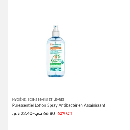
,
HYGIÈNE
SOINS MAINS ET LÈVRES
Puressentiel Lotion Spray Antibactérien Assainissant
د.م.
22.40
–
د.م.
66.80
60
% Off