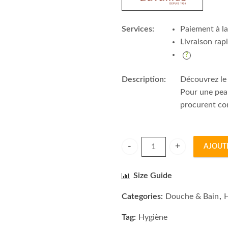
Services:
Paiement à la
Livraison rap
Description:
Découvrez le 
Pour une peau
procurent con
AJOUT
Rogé Cavaillès Savon Surgras
Size Guide
Categories:
Douche & Bain
,
Tag:
Hygiène