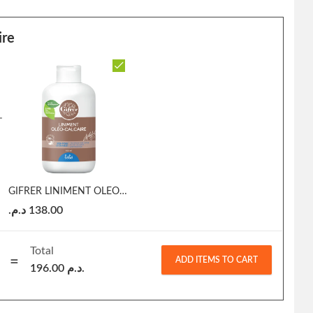
ire
GIFRER LINIMENT OLEO-CALCAIRE
د.م.
138.00
Total
ADD ITEMS TO CART
196.00
د.م.