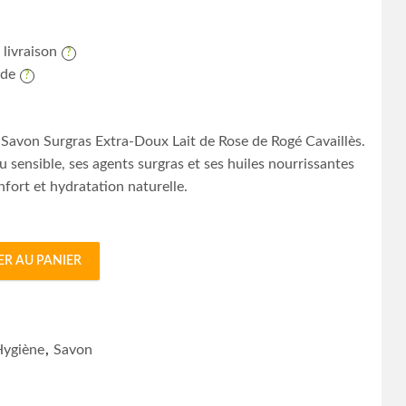
 livraison
ide
Savon Surgras Extra-Doux Lait de Rose de Rogé Cavaillès.
 sensible, ses agents surgras et ses huiles nourrissantes
fort et hydratation naturelle.
ER AU PANIER
 Extra-Doux Lait de Rose quantity
Hygiène
,
Savon