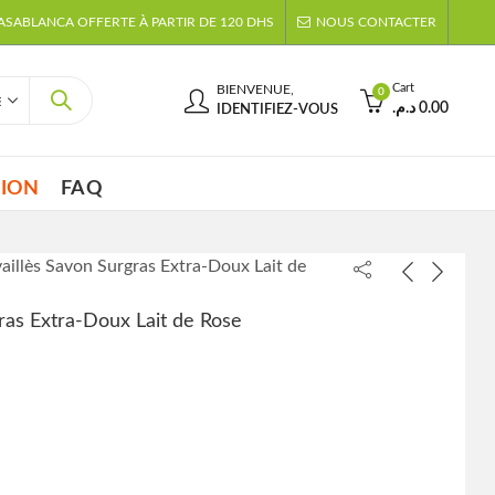
CASABLANCA OFFERTE À PARTIR DE 120 DHS
NOUS CONTACTER
Cart
BIENVENUE,
0
د.م.
0.00
IDENTIFIEZ-VOUS
TION
FAQ
aillès Savon Surgras Extra-Doux Lait de
ras Extra-Doux Lait de Rose