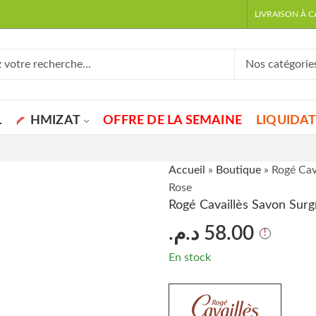
LIVRAISON À 
L
HMIZAT
OFFRE DE LA SEMAINE
LIQUIDA
Accueil
»
Boutique
»
Rogé Cav
Rose
Rogé Cavaillès Savon Surg
د.م.
58.00
En stock