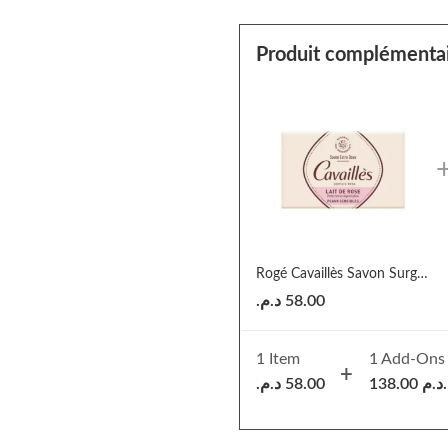
Produit complémenta
Rogé Cavaillès Savon Surgras Extra-Doux Lait de Rose
د.م.
58.00
1 Item
1
Add-Ons
د.م.
58.00
138.00
د.م.