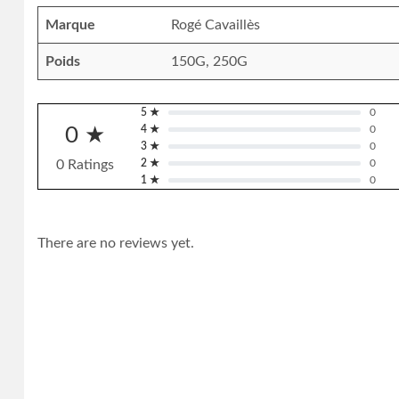
Marque
Rogé Cavaillès
Poids
150G, 250G
5 ★
0
0 ★
4 ★
0
3 ★
0
0 Ratings
2 ★
0
1 ★
0
There are no reviews yet.