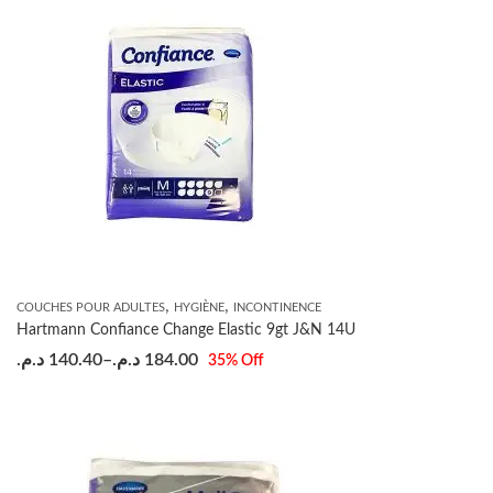
,
,
COUCHES POUR ADULTES
HYGIÈNE
INCONTINENCE
Hartmann Confiance Change Elastic 9gt J&N 14U
د.م.
140.40
–
د.م.
184.00
35
% Off