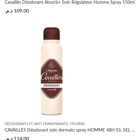
Cavaillès Déodorant Absorb+ Soin Régulateur Homme Spray 150ml
د.م.
109.00
,
DÉODORANTS ET ANTI-TRANSPIRANTS
HYGIÈNE
CAVAILLES Déodorant soin dermato spray HOMME 48H SS. SEL ALUM SPRAY 150ML
د.م.
114.00