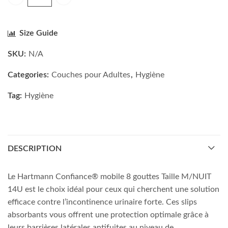
Hartmann Confiance® mobile 8 gouttes Taille M/NUIT 14U q
Size Guide
SKU:
N/A
Categories:
Couches pour Adultes
,
Hygiène
Tag:
Hygiène
DESCRIPTION
Le Hartmann Confiance® mobile 8 gouttes Taille M/NUIT
14U est le choix idéal pour ceux qui cherchent une solution
efficace contre l’incontinence urinaire forte. Ces slips
absorbants vous offrent une protection optimale grâce à
leurs barrières latérales antifuites au niveau de