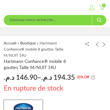
0
Accueil
»
Boutique
»
Hartmann
Confiance® mobile 8 gouttes Taille
M/NUIT 14U
Hartmann Confiance® mobile 8
gouttes Taille M/NUIT 14U
د.م.
146.90
–
د.م.
194.35
35
% Off
En rupture de stock