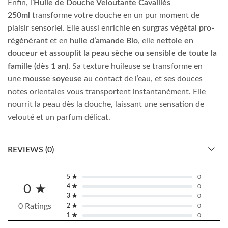
Enfin, l’
Huile de Douche Veloutante Cavaillès
250ml
transforme votre douche en un pur moment de
plaisir sensoriel. Elle aussi enrichie en
surgras végétal pro-
régénérant
et en
huile d’amande Bio
, elle
nettoie en
douceur et assouplit la peau sèche ou sensible de toute la
famille (dès 1 an)
. Sa texture huileuse se transforme en
une
mousse soyeuse
au contact de l’eau, et ses douces
notes orientales vous transportent instantanément. Elle
nourrit la peau dès la douche, laissant une sensation de
velouté et un parfum délicat.
REVIEWS (0)
5 ★
0
0 ★
4 ★
0
3 ★
0
0 Ratings
2 ★
0
1 ★
0