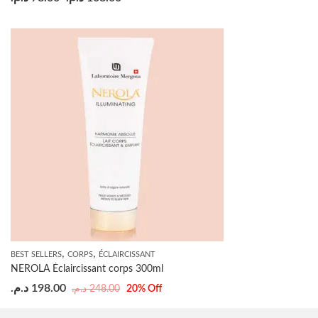
,
,
BEST SELLERS
CORPS
ÉCLAIRCISSANT
NEROLA Éclaircissant corps 300ml
د.م.
198.00
د.م.
248.00
20
% Off