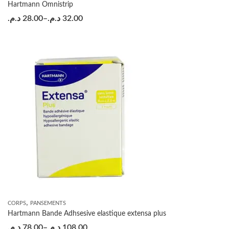
Hartmann Omnistrip
د.م.
28.00
–
د.م.
32.00
,
CORPS
PANSEMENTS
Hartmann Bande Adhsesive elastique extensa plus
د.م.
78.00
–
د.م.
108.00