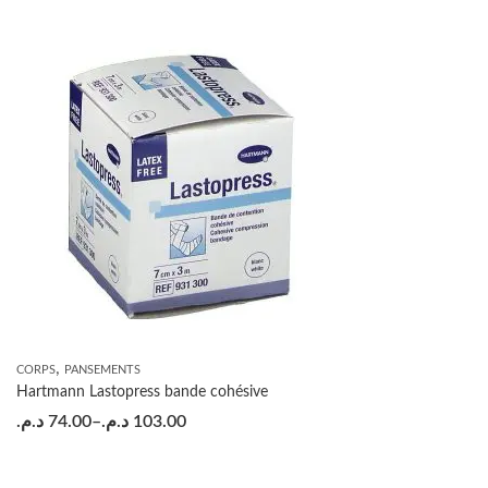
,
CORPS
PANSEMENTS
Hartmann Lastopress bande cohésive
د.م.
74.00
–
د.م.
103.00