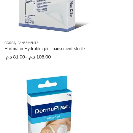
,
CORPS
PANSEMENTS
Hartmann Hydrofilm plus pansement sterile
د.م.
81.00
–
د.م.
108.00