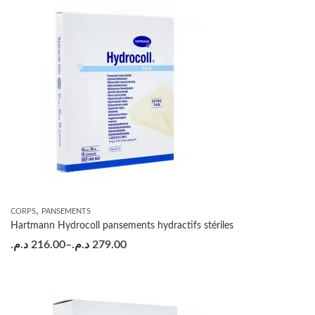
,
CORPS
PANSEMENTS
Hartmann Hydrocoll pansements hydractifs stériles
د.م.
216.00
–
د.م.
279.00