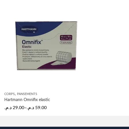
,
CORPS
PANSEMENTS
Hartmann Omnifix elastic
د.م.
29.00
–
د.م.
59.00