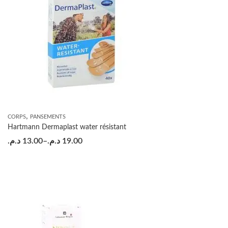
,
CORPS
PANSEMENTS
Hartmann Dermaplast water résistant
د.م.
13.00
–
د.م.
19.00