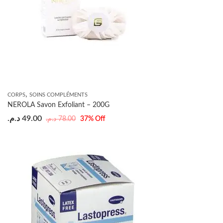
,
CORPS
SOINS COMPLÉMENTS
NEROLA Savon Exfoliant – 200G
د.م.
49.00
د.م.
78.00
37
% Off