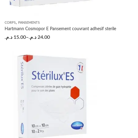
,
CORPS
PANSEMENTS
Hartmann Cosmopor E Pansement couvrant adhesif sterile
د.م.
15.00
–
د.م.
24.00