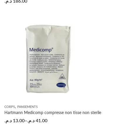
د.م.
186.00
,
CORPS
PANSEMENTS
Hartmann Medicomp compresse non tisse non sterile
د.م.
13.00
–
د.م.
41.00