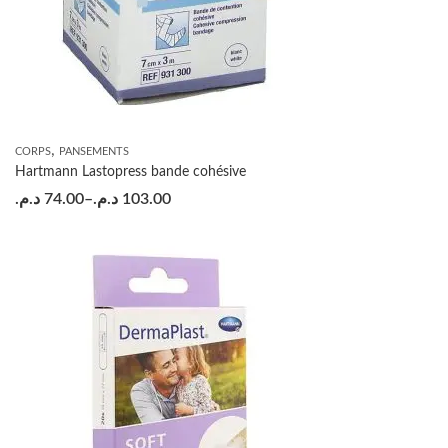
,
CORPS
PANSEMENTS
Hartmann Lastopress bande cohésive
د.م.
74.00
–
د.م.
103.00