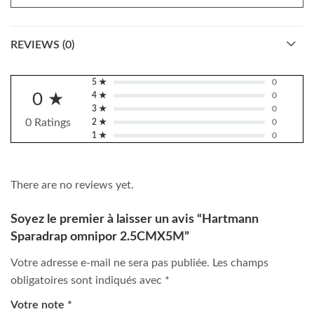
REVIEWS (0)
5 ★
0
0 ★
4 ★
0
3 ★
0
0 Ratings
2 ★
0
1 ★
0
There are no reviews yet.
Soyez le premier à laisser un avis “Hartmann
Sparadrap omnipor 2.5CMX5M”
Votre adresse e-mail ne sera pas publiée.
Les champs
obligatoires sont indiqués avec
*
Votre note
*