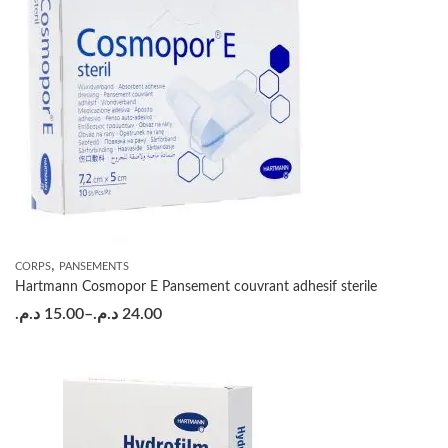
,
CORPS
PANSEMENTS
Hartmann Cosmopor E Pansement couvrant adhesif sterile
د.م.
15.00
–
د.م.
24.00