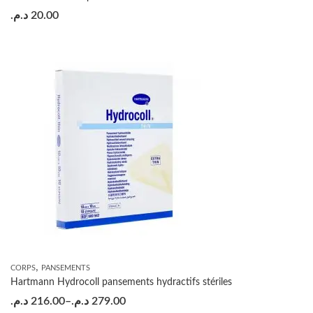
د.م.
20.00
,
CORPS
PANSEMENTS
Hartmann Hydrocoll pansements hydractifs stériles
د.م.
216.00
–
د.م.
279.00