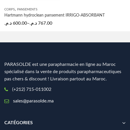
,
CORPS
PANSEMENTS
Hartmann hydroclean pansement IRRIGO-ABSORBANT
د.م.
600.00
–
د.م.
767.00
PARASOLDE est une parapharmacie en ligne au Maroc
spécialisé dans la vente de produits parapharmaceutiques
pas chers & discount ! Livraison partout au Maroc.
(+212) 715-011002
sales@parasolde.ma
CATÉGORIES