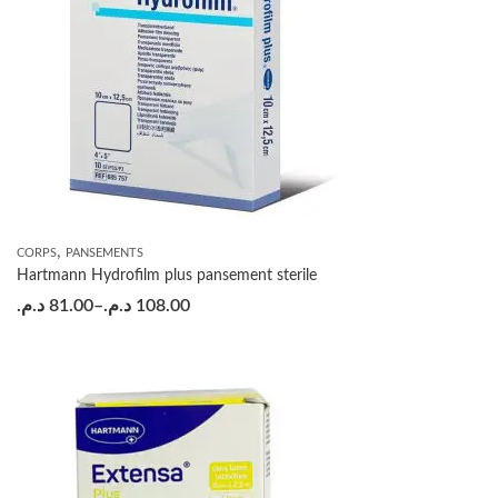
,
CORPS
PANSEMENTS
Hartmann Hydrofilm plus pansement sterile
د.م.
81.00
–
د.م.
108.00