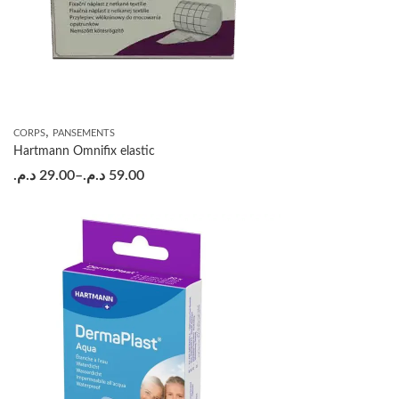
,
CORPS
PANSEMENTS
Hartmann Omnifix elastic
د.م.
29.00
–
د.م.
59.00