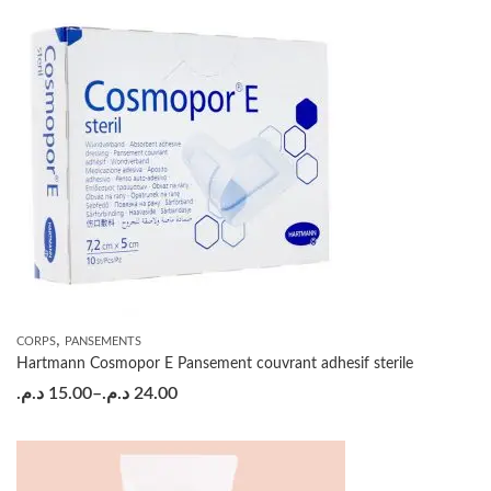
,
CORPS
PANSEMENTS
Hartmann Cosmopor E Pansement couvrant adhesif sterile
د.م.
15.00
–
د.م.
24.00