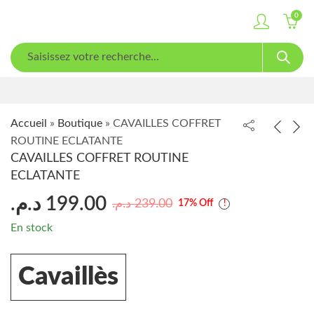
0
Accueil
»
Boutique
»
CAVAILLES COFFRET
ROUTINE ECLATANTE
CAVAILLES COFFRET ROUTINE
ECLATANTE
د.م.
199.00
د.م.
239.00
17
% Off
En stock
Cavaillès