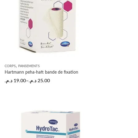
,
CORPS
PANSEMENTS
Hartmann peha-haft bande de fixation
د.م.
19.00
–
د.م.
25.00