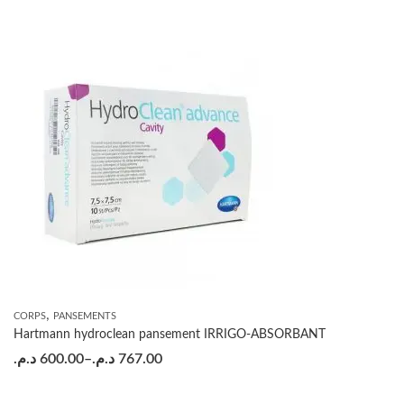
,
CORPS
PANSEMENTS
Hartmann hydroclean pansement IRRIGO-ABSORBANT
د.م.
600.00
–
د.م.
767.00