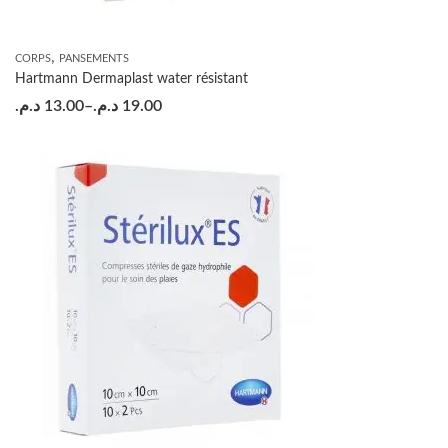
,
CORPS
PANSEMENTS
Hartmann Dermaplast water résistant
د.م.
13.00
–
د.م.
19.00