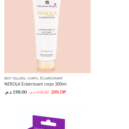
,
,
BEST SELLERS
CORPS
ÉCLAIRCISSANT
NEROLA Éclaircissant corps 300ml
د.م.
198.00
د.م.
248.00
20
% Off