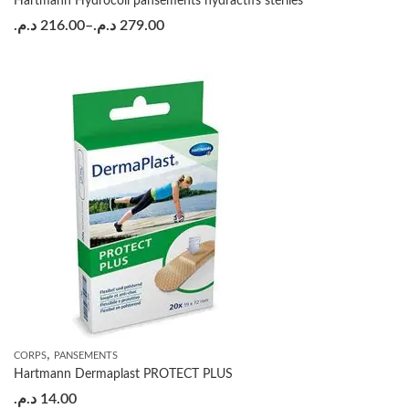
Hartmann Hydrocoll pansements hydractifs stériles
د.م.
216.00
–
د.م.
279.00
,
CORPS
PANSEMENTS
Hartmann Dermaplast PROTECT PLUS
د.م.
14.00