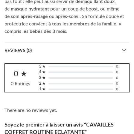
pas tout : elle peut aussi servir de
démaquillant doux
,
de
masque hydratant
pour un coup de boost, ou même
de
soin après-rasage
ou après-soleil. Sa formule douce et
protectrice convient à
tous les membres de la famille, y
compris les bébés dès 3 mois
.
REVIEWS (0)
5 ★
0
0 ★
4 ★
0
3 ★
0
0 Ratings
2 ★
0
1 ★
0
There are no reviews yet.
Soyez le premier à laisser un avis “CAVAILLES
COFFRET ROUTINE ECLATANTE”