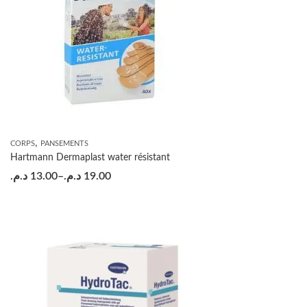
,
CORPS
PANSEMENTS
Hartmann Dermaplast water résistant
د.م.
13.00
–
د.م.
19.00