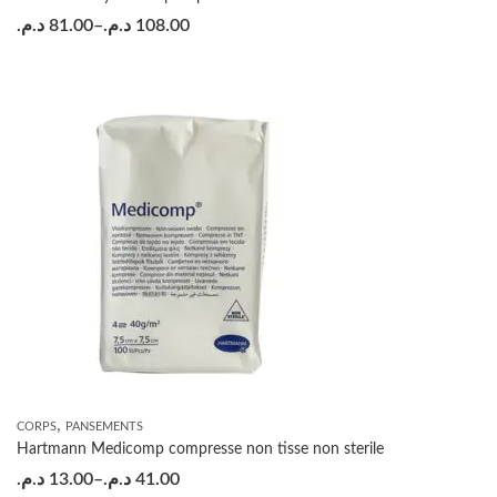
د.م.
81.00
–
د.م.
108.00
,
CORPS
PANSEMENTS
Hartmann Medicomp compresse non tisse non sterile
د.م.
13.00
–
د.م.
41.00