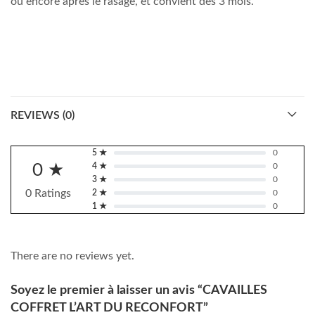
ou encore après le rasage, et convient dès 3 mois.
REVIEWS (0)
5 ★
0
0 ★
4 ★
0
3 ★
0
0 Ratings
2 ★
0
1 ★
0
There are no reviews yet.
Soyez le premier à laisser un avis “CAVAILLES
COFFRET L’ART DU RECONFORT”