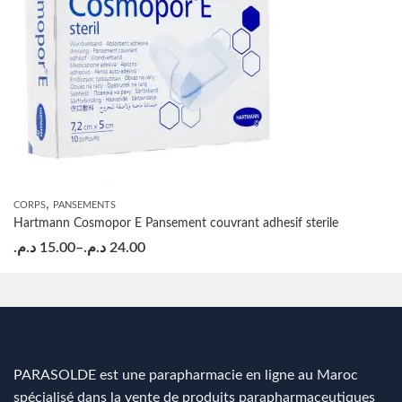
,
CORPS
PANSEMENTS
Hartmann Cosmopor E Pansement couvrant adhesif sterile
د.م.
15.00
–
د.م.
24.00
PARASOLDE est une parapharmacie en ligne au Maroc
spécialisé dans la vente de produits parapharmaceutiques