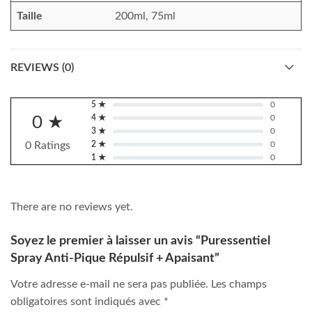
Taille
200ml, 75ml
REVIEWS (0)
5 ★
0
0 ★
4 ★
0
3 ★
0
0 Ratings
2 ★
0
1 ★
0
There are no reviews yet.
Soyez le premier à laisser un avis “Puressentiel
Spray Anti-Pique Répulsif + Apaisant”
Votre adresse e-mail ne sera pas publiée.
Les champs
obligatoires sont indiqués avec
*