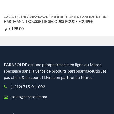
,
,
,
,
,
CORPS
MATÉRIEL PARAMÉDICAL
PANSEMENTS
SANTÉ
SOINS BUSTE ET SEINS
S
HARTMANN TROUSSE DE SECOURS ROUGE EQUIPEE
د.م.
198.00
PARASOLDE est une parapharmacie en ligne au Maroc
spécialisé dans la vente de produits parapharmaceutiques
pas chers & discount ! Livraison partout au Maroc.
(+212) 715-011002
sales@parasolde.ma