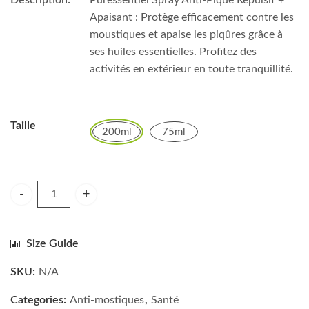
Description:
Puressentiel Spray Anti-Pique Répulsif +
Apaisant : Protège efficacement contre les
moustiques et apaise les piqûres grâce à
ses huiles essentielles. Profitez des
activités en extérieur en toute tranquillité.
Taille
200ml
75ml
Puressentiel Spray Anti-Pique Répulsif + Apaisant quantity
Size Guide
SKU:
N/A
Categories:
Anti-mostiques
,
Santé