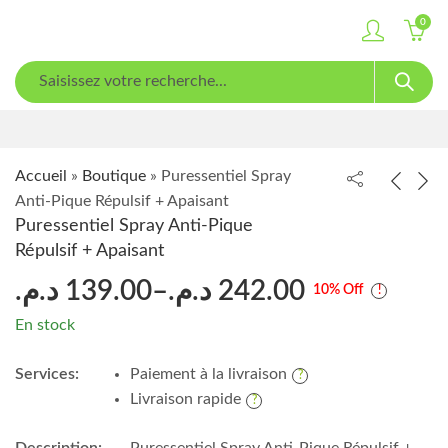
0
Accueil
»
Boutique
»
Puressentiel Spray
Anti-Pique Répulsif + Apaisant
Puressentiel Spray Anti-Pique
Répulsif + Apaisant
د.م.
139.00
–
د.م.
242.00
10
% Off
En stock
Services:
Paiement à la livraison
Livraison rapide