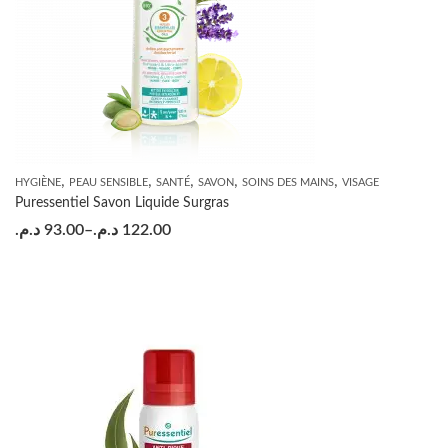
,
,
,
,
,
HYGIÈNE
PEAU SENSIBLE
SANTÉ
SAVON
SOINS DES MAINS
VISAGE
Puressentiel Savon Liquide Surgras
د.م.
93.00
–
د.م.
122.00