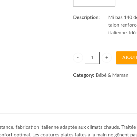
Description:
Mi bas 140 d
talon renforc
italienne. Id
AJOUT
CABIFI MANON MI BAS 140
Category:
Bébé & Maman
tance, fabrication italienne adaptée aux climats chauds. Traité
nfort optimal. Les coutures plates faites à la main ne gênent pa