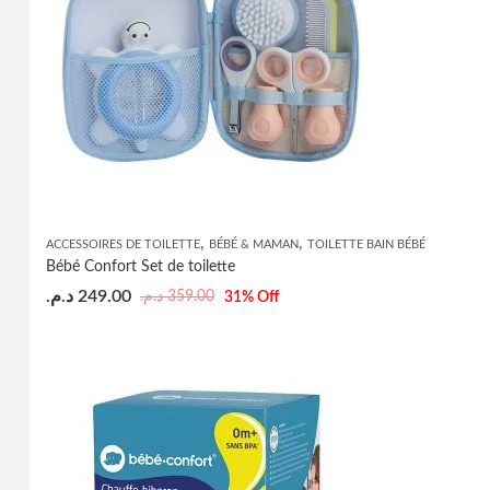
,
,
ACCESSOIRES DE TOILETTE
BÉBÉ & MAMAN
TOILETTE BAIN BÉBÉ
Bébé Confort Set de toilette
د.م.
249.00
د.م.
359.00
31
% Off