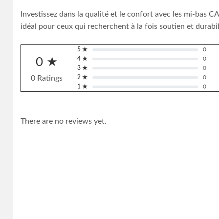
Investissez dans la qualité et le confort avec les mi-ba
idéal pour ceux qui recherchent à la fois soutien et durab
5 ★
0
0 ★
4 ★
0
3 ★
0
0 Ratings
2 ★
0
1 ★
0
There are no reviews yet.