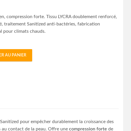
en, compression forte. Tissu LYCRA doublement renforcé,
é, traitement Sanitized anti-bactéries, fabrication
éal pour climats chauds.
ER AU PANIER
 DEN, COMPRESSION FORTE quantity
e Sanitized pour empêcher durablement la croissance des
s au contact de la peau. Offre une
compression forte
de