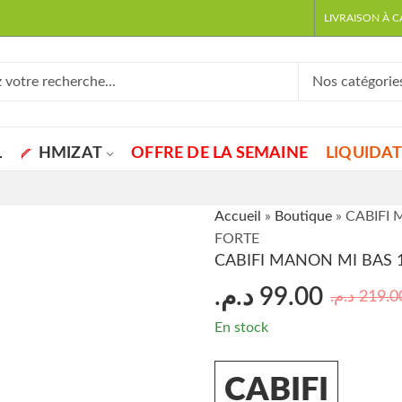
LIVRAISON À 
L
HMIZAT
OFFRE DE LA SEMAINE
LIQUIDA
Accueil
»
Boutique
»
CABIFI
FORTE
CABIFI MANON MI BAS 
د.م.
99.00
د.م.
219.0
En stock
CABIFI