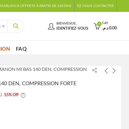
CASABLANCA OFFERTE À PARTIR DE 120 DHS
NOUS CONTACTER
Cart
BIENVENUE,
0
د.م.
0.00
IDENTIFIEZ-VOUS
TION
FAQ
 MANON MI BAS 140 DEN, COMPRESSION
140 DEN, COMPRESSION FORTE
0
55
% Off