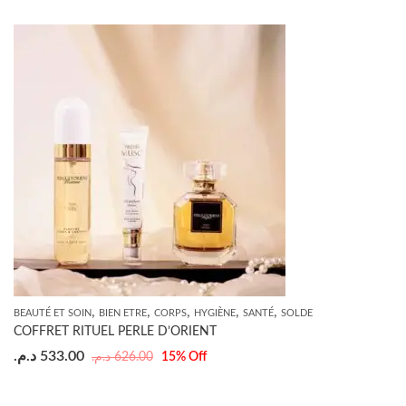
,
,
,
,
,
BEAUTÉ ET SOIN
BIEN ETRE
CORPS
HYGIÈNE
SANTÉ
SOLDE
COFFRET RITUEL PERLE D’ORIENT
د.م.
533.00
د.م.
626.00
15
% Off