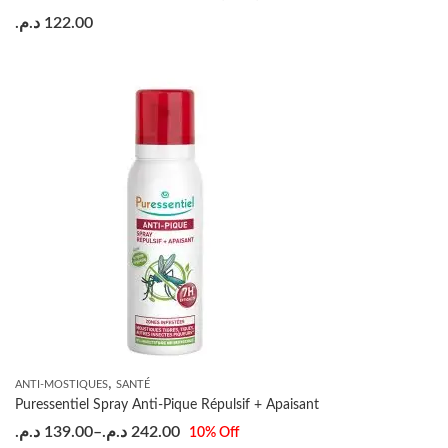
د.م.
122.00
,
ANTI-MOSTIQUES
SANTÉ
Puressentiel Spray Anti-Pique Répulsif + Apaisant
د.م.
139.00
–
د.م.
242.00
10
% Off