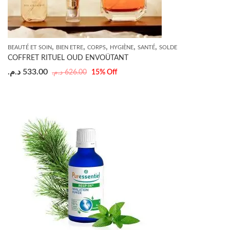
,
,
,
,
,
BEAUTÉ ET SOIN
BIEN ETRE
CORPS
HYGIÈNE
SANTÉ
SOLDE
COFFRET RITUEL OUD ENVOÛTANT
د.م.
533.00
د.م.
626.00
15
% Off