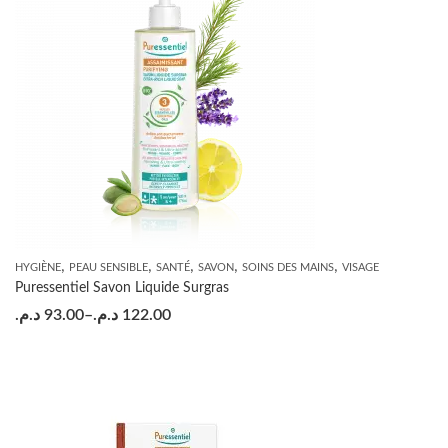
,
,
,
,
,
HYGIÈNE
PEAU SENSIBLE
SANTÉ
SAVON
SOINS DES MAINS
VISAGE
Puressentiel Savon Liquide Surgras
د.م.
93.00
–
د.م.
122.00