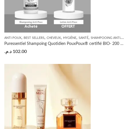
,
,
,
,
,
ANTI POUX
BEST SELLERS
CHEVEUX
HYGIÈNE
SANTÉ
SHAMPOOING ANTI-POUX
Puressentiel Shampoing Quotidien PouxPoux® certifié BIO- 200 ML= Lotion anti-poux 100 ml OFFERTE
د.م.
102.00