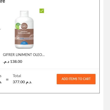
ire
GIFRER LINIMENT OLEO-CALCAIRE
د.م.
138.00
s
Total
ADD ITEMS TO CART
د.م.
377.00
د.م.