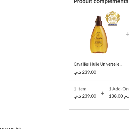
Produit complémenta
Cavaillès Huile Universelle de Surgras 150ml
د.م.
239.00
1 Item
1
Add-On
د.م.
239.00
138.00