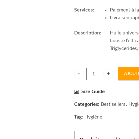
Services:
Paiement à la
Livraison rap
Description:
Huile univers
booste l’effi
Triglycerides
AJOUT
Cavaillès Huile Universelle d
Size Guide
Categories:
Best sellers
,
Hygi
Tag:
Hygiène