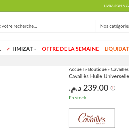
LIVRAISON À 
L
HMIZAT
OFFRE DE LA SEMAINE
LIQUIDA
Accueil
»
Boutique
»
Cavaillè
Cavaillès Huile Universel
د.م.
239.00
En stock