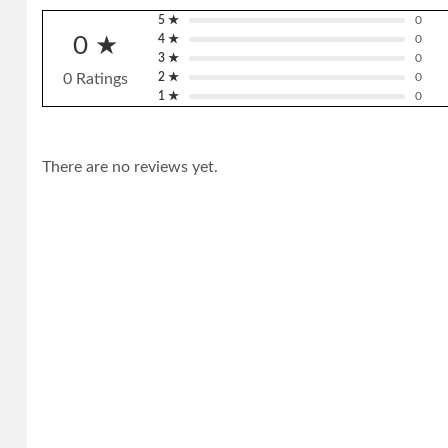
5 ★
0
0 ★
4 ★
0
3 ★
0
0 Ratings
2 ★
0
1 ★
0
There are no reviews yet.