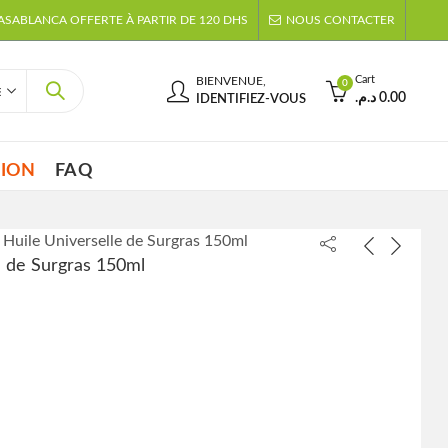
CASABLANCA OFFERTE À PARTIR DE 120 DHS
NOUS CONTACTER
Cart
BIENVENUE,
0
د.م.
0.00
IDENTIFIEZ-VOUS
TION
FAQ
s Huile Universelle de Surgras 150ml
le de Surgras 150ml