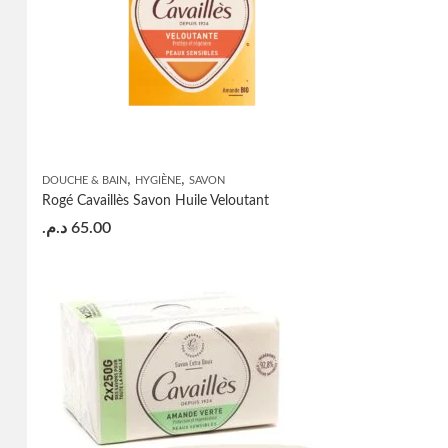
,
,
DOUCHE & BAIN
HYGIÈNE
SAVON
Rogé Cavaillès Savon Huile Veloutant
د.م.
65.00