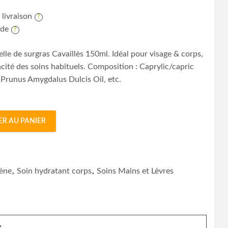
 livraison
ide
elle de surgras Cavaillès 150ml. Idéal pour visage & corps,
cacité des soins habituels. Composition : Caprylic/capric
, Prunus Amygdalus Dulcis Oil, etc.
ER AU PANIER
e Surgras 150ml quantity
ène
,
Soin hydratant corps
,
Soins Mains et Lèvres