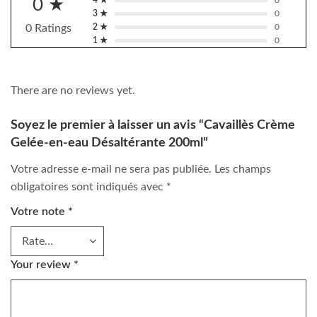
0 ★
4 ★
0
3 ★
0
0 Ratings
2 ★
0
1 ★
0
There are no reviews yet.
Soyez le premier à laisser un avis “Cavaillès Crème
Gelée-en-eau Désaltérante 200ml”
Votre adresse e-mail ne sera pas publiée.
Les champs
obligatoires sont indiqués avec
*
Votre note
*
Your review
*