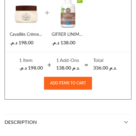
Cavaillès Crème Gelée-en-eau Désaltérante 200ml
GIFRER LINIMENT OLEO-CALCAIRE
د.م.
198.00
د.م.
138.00
1 Item
1
Add-Ons
Total
د.م.
198.00
138.00
د.م.
336.00
د.م.
ADD ITEMS TO CART
DESCRIPTION