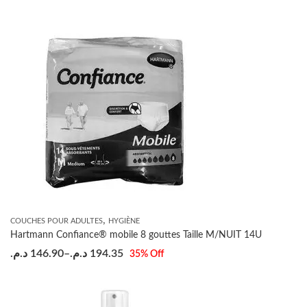
,
COUCHES POUR ADULTES
HYGIÈNE
Hartmann Confiance® mobile 8 gouttes Taille M/NUIT 14U
د.م.
146.90
–
د.م.
194.35
35
% Off