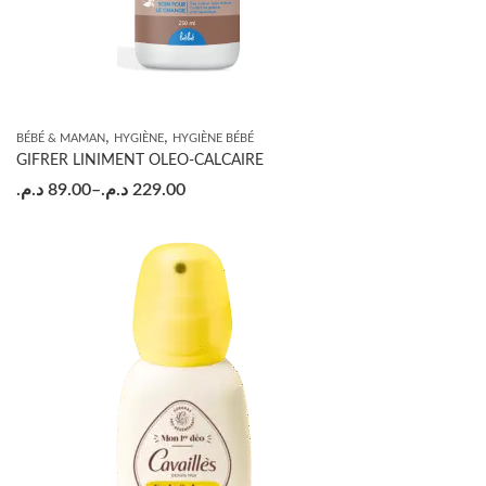
,
,
BÉBÉ & MAMAN
HYGIÈNE
HYGIÈNE BÉBÉ
GIFRER LINIMENT OLEO-CALCAIRE
د.م.
89.00
–
د.م.
229.00