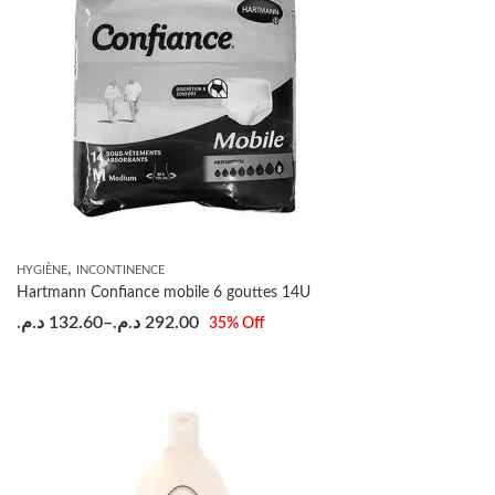
,
HYGIÈNE
INCONTINENCE
Hartmann Confiance mobile 6 gouttes 14U
د.م.
132.60
–
د.م.
292.00
35
% Off