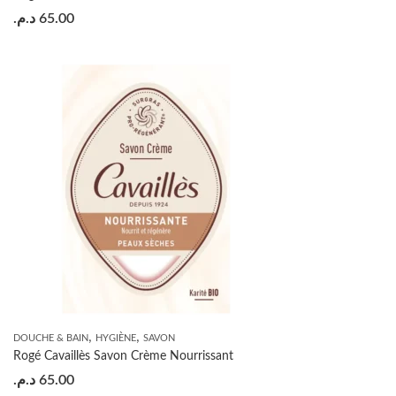
د.م.
65.00
,
,
DOUCHE & BAIN
HYGIÈNE
SAVON
Rogé Cavaillès Savon Crème Nourrissant
د.م.
65.00