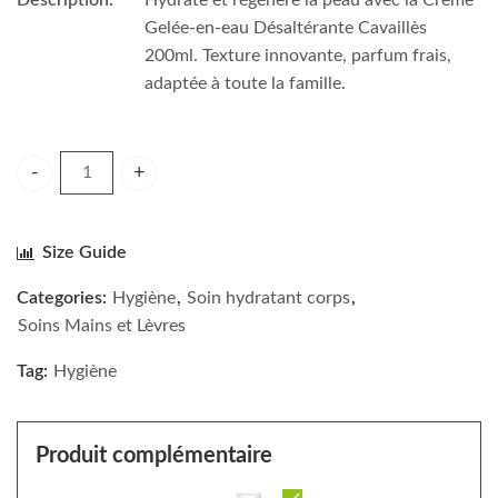
Description:
Hydrate et régénère la peau avec la Crème
Gelée-en-eau Désaltérante Cavaillès
200ml. Texture innovante, parfum frais,
adaptée à toute la famille.
Cavaillès Crème Gelée-en-eau Désaltérante 200ml quantity
Size Guide
Categories:
Hygiène
,
Soin hydratant corps
,
Soins Mains et Lèvres
Tag:
Hygiène
Produit complémentaire