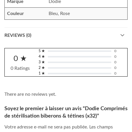
Marque
Dodie
Couleur
Bleu, Rose
REVIEWS (0)
5 ★
0
0 ★
4 ★
0
3 ★
0
0 Ratings
2 ★
0
1 ★
0
There are no reviews yet.
Soyez le premier à laisser un avis “Dodie Comprimés
de stérilisation biberons & tétines (x32)”
Votre adresse e-mail ne sera pas publiée.
Les champs