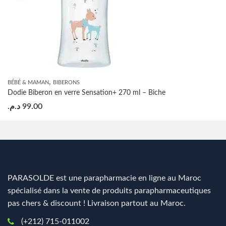
,
BÉBÉ & MAMAN
BIBERONS
Dodie Biberon en verre Sensation+ 270 ml – Biche
د.م.
99.00
PARASOLDE est une parapharmacie en ligne au Maroc
spécialisé dans la vente de produits parapharmaceutiques
pas chers & discount ! Livraison partout au Maroc.
(+212) 715-011002