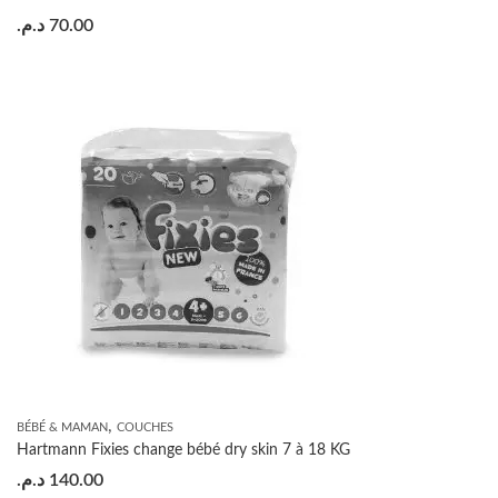
د.م.
70.00
,
BÉBÉ & MAMAN
COUCHES
Hartmann Fixies change bébé dry skin 7 à 18 KG
د.م.
140.00