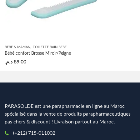
,
BÉBÉ & MAMAN
TOILETTE BAIN BÉBÉ
Bébé confort Brosse Miroir/Peigne
د.م.
89.00
PARASOLDE est une parapharmacie en ligne au Maroc
spécialisé dans la vente de produits parapharmaceutiques
pas chers & discount ! Livraison partout au Maroc.
(+212) 715-011002