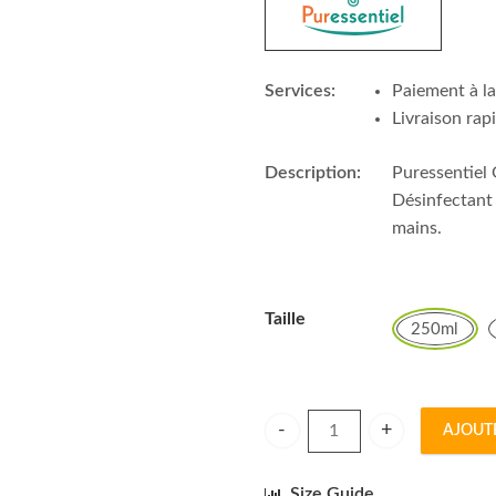
Services:
Paiement à la
Livraison rap
Description:
Puressentiel 
Désinfectant 
mains.
Taille
250ml
AJOUT
Puressentiel Gel Antibactérie
Size Guide