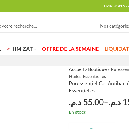
LIVRAISON À 
L
HMIZAT
OFFRE DE LA SEMAINE
LIQUIDA
Accueil
»
Boutique
»
Puressen
Huiles Essentielles
Puressentiel Gel Antibacté
Essentielles
د.م.
55.00
–
د.م.
1
En stock