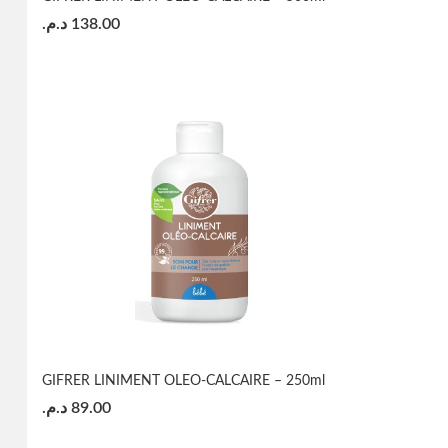
د.م.
138.00
GIFRER LINIMENT OLEO-CALCAIRE – 250ml
د.م.
89.00