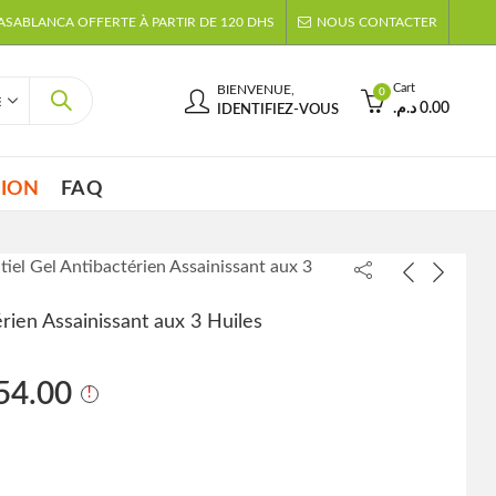
CASABLANCA OFFERTE À PARTIR DE 120 DHS
NOUS CONTACTER
Cart
BIENVENUE,
0
د.م.
0.00
IDENTIFIEZ-VOUS
TION
FAQ
tiel Gel Antibactérien Assainissant aux 3
rien Assainissant aux 3 Huiles
54.00