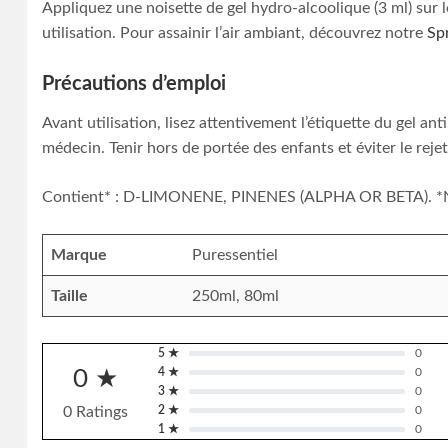
Appliquez une noisette de gel hydro-alcoolique (3 ml) sur 
utilisation. Pour assainir l’air ambiant, découvrez notre
Sp
Précautions d’emploi
Avant utilisation, lisez attentivement l’étiquette du gel 
médecin. Tenir hors de portée des enfants et éviter le rejet
Contient* : D-LIMONENE, PINENES (ALPHA OR BETA). *Natur
Marque
Puressentiel
Taille
250ml, 80ml
5 ★
0
0 ★
4 ★
0
3 ★
0
0 Ratings
2 ★
0
1 ★
0