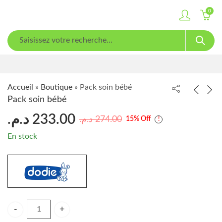
0
Accueil
»
Boutique
»
Pack soin bébé
Pack soin bébé
د.م.
233.00
د.م.
274.00
15
% Off
En stock
Pack soin bébé quantity