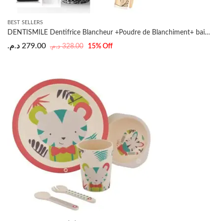
BEST SELLERS
DENTISMILE Dentifrice Blancheur +Poudre de Blanchiment+ bain de bouche =Brosse à dents offerte
د.م.
279.00
د.م.
328.00
15
% Off