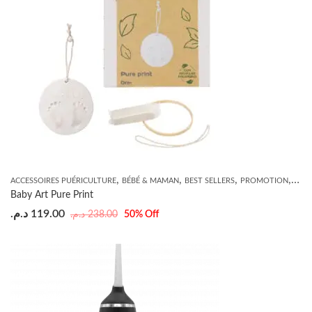
,
,
,
,
ACCESSOIRES PUÉRICULTURE
BÉBÉ & MAMAN
BEST SELLERS
PROMOTION
SOL
Baby Art Pure Print
د.م.
119.00
د.م.
238.00
50
% Off