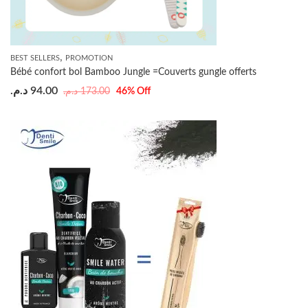
,
BEST SELLERS
PROMOTION
Bébé confort bol Bamboo Jungle =Couverts gungle offerts
د.م.
94.00
د.م.
173.00
46
% Off