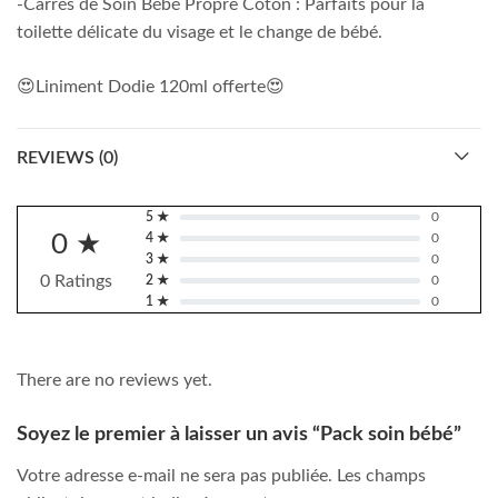
-Carrés de Soin Bébé Propre Coton : Parfaits pour la
toilette délicate du visage et le change de bébé.
😍Liniment Dodie 120ml offerte😍
REVIEWS (0)
5 ★
0
0 ★
4 ★
0
3 ★
0
0 Ratings
2 ★
0
1 ★
0
There are no reviews yet.
Soyez le premier à laisser un avis “Pack soin bébé”
Votre adresse e-mail ne sera pas publiée.
Les champs