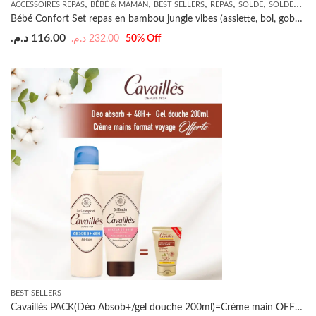
,
,
,
,
,
,
ACCESSOIRES REPAS
BÉBÉ & MAMAN
BEST SELLERS
REPAS
SOLDE
SOLDES
TOI
Bébé Confort Set repas en bambou jungle vibes (assiette, bol, gobelet, cuillère, fourchette) 18m+
د.م.
116.00
د.م.
232.00
50
% Off
BEST SELLERS
Cavaillès PACK(Déo Absob+/gel douche 200ml)=Créme main OFFERTE