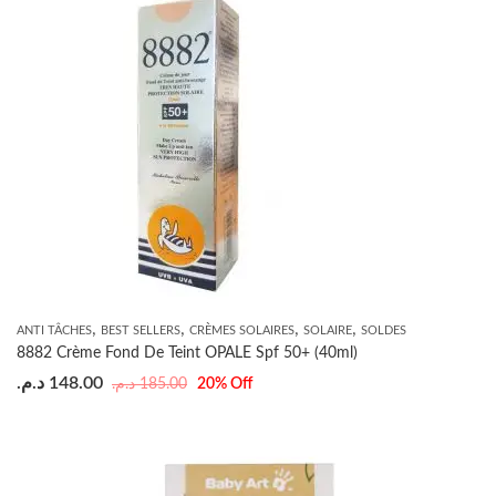
,
,
,
,
ANTI TÂCHES
BEST SELLERS
CRÈMES SOLAIRES
SOLAIRE
SOLDES
8882 Crème Fond De Teint OPALE Spf 50+ (40ml)
د.م.
148.00
د.م.
185.00
20
% Off