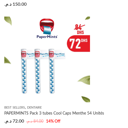
د.م.
150.00
,
BEST SELLERS
DENTAIRE
PAPERMINTS Pack 3 tubes Cool Caps Menthe 54 Unités
د.م.
72.00
د.م.
84.00
14
% Off