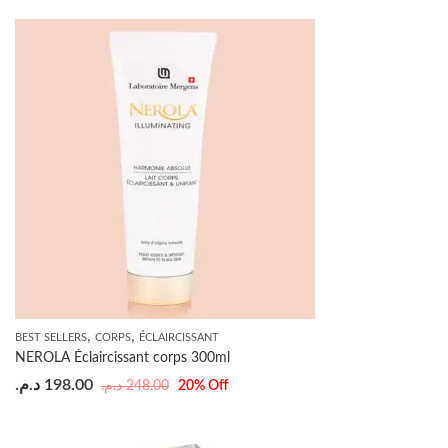
,
,
BEST SELLERS
CORPS
ÉCLAIRCISSANT
NEROLA Éclaircissant corps 300ml
د.م.
198.00
د.م.
248.00
20
% Off