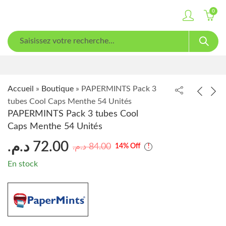
0
Accueil
»
Boutique
»
PAPERMINTS Pack 3
tubes Cool Caps Menthe 54 Unités
PAPERMINTS Pack 3 tubes Cool
Caps Menthe 54 Unités
د.م.
72.00
د.م.
84.00
14
% Off
En stock