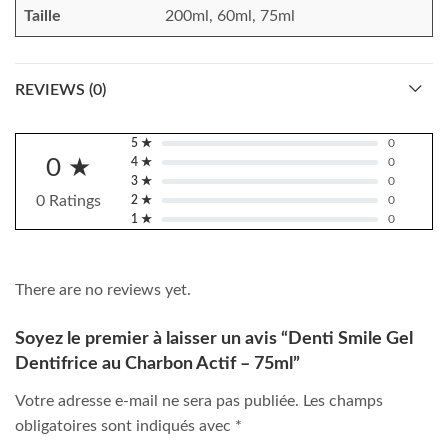
Taille
200ml, 60ml, 75ml
REVIEWS (0)
5 ★
0
0 ★
4 ★
0
3 ★
0
0 Ratings
2 ★
0
1 ★
0
There are no reviews yet.
Soyez le premier à laisser un avis “Denti Smile Gel
Dentifrice au Charbon Actif – 75ml”
Votre adresse e-mail ne sera pas publiée.
Les champs
obligatoires sont indiqués avec
*