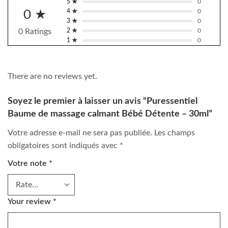
5 ★
0
0 ★
4 ★
0
3 ★
0
0 Ratings
2 ★
0
1 ★
0
There are no reviews yet.
Soyez le premier à laisser un avis “Puressentiel
Baume de massage calmant Bébé Détente – 30ml”
Votre adresse e-mail ne sera pas publiée.
Les champs
obligatoires sont indiqués avec
*
Votre note
*
Your review
*