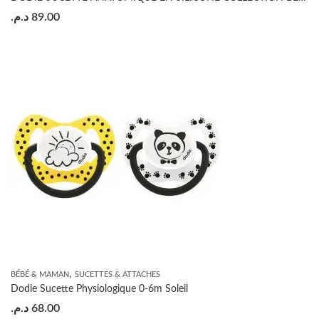
د.م.
89.00
,
BÉBÉ & MAMAN
SUCETTES & ATTACHES
Dodie Sucette Physiologique 0-6m Soleil
د.م.
68.00