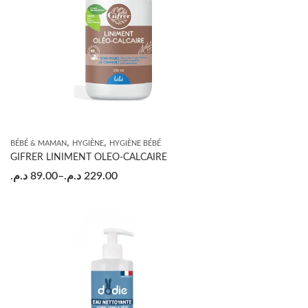
,
,
BÉBÉ & MAMAN
HYGIÈNE
HYGIÈNE BÉBÉ
GIFRER LINIMENT OLEO-CALCAIRE
د.م.
89.00
–
د.م.
229.00