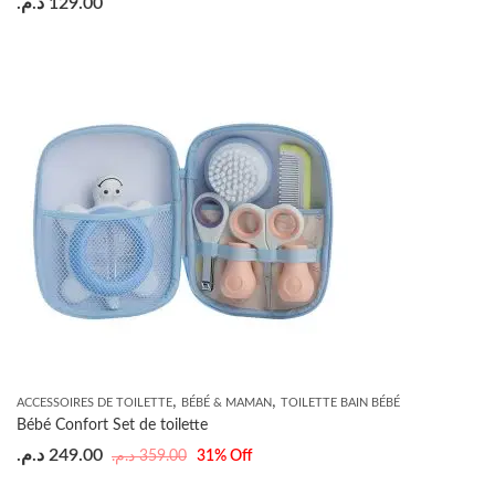
د.م.
129.00
,
,
ACCESSOIRES DE TOILETTE
BÉBÉ & MAMAN
TOILETTE BAIN BÉBÉ
Bébé Confort Set de toilette
د.م.
249.00
د.م.
359.00
31
% Off