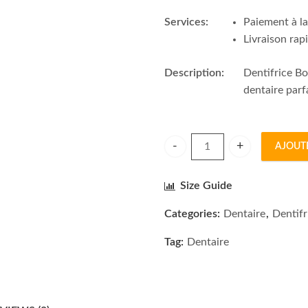
Services:
Paiement à la
Livraison rap
Description:
Dentifrice B
dentaire parfa
AJOUT
BOTOT Dentifrice Figue - Me
Size Guide
Categories:
Dentaire
,
Dentifr
Tag:
Dentaire