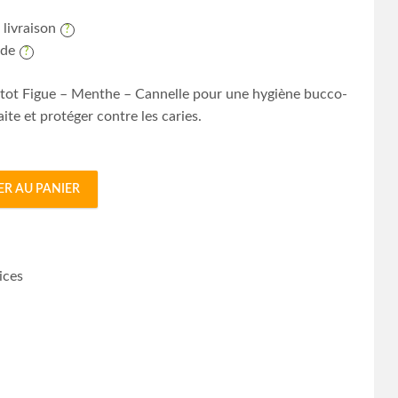
 livraison
ide
otot Figue – Menthe – Cannelle pour une hygiène bucco-
ite et protéger contre les caries.
ER AU PANIER
nthe - Cannelle - 75ml quantity
ices