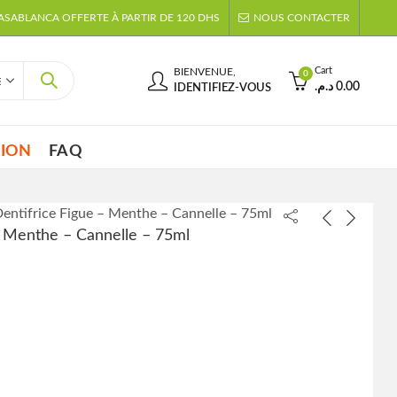
CASABLANCA OFFERTE À PARTIR DE 120 DHS
NOUS CONTACTER
Cart
BIENVENUE,
0
د.م.
0.00
IDENTIFIEZ-VOUS
TION
FAQ
ntifrice Figue – Menthe – Cannelle – 75ml
 Menthe – Cannelle – 75ml