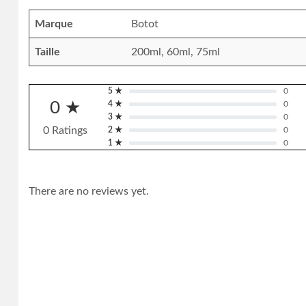
Marque
Botot
Taille
200ml, 60ml, 75ml
5 ★
0
0 ★
4 ★
0
3 ★
0
0 Ratings
2 ★
0
1 ★
0
There are no reviews yet.