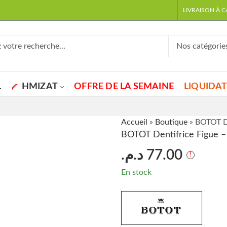
LIVRAISON À 
L
HMIZAT
OFFRE DE LA SEMAINE
LIQUIDA
Accueil
»
Boutique
»
BOTOT De
BOTOT Dentifrice Figue –
د.م.
77.00
En stock