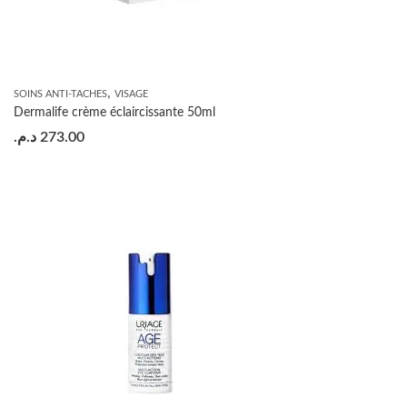
,
SOINS ANTI-TACHES
VISAGE
Dermalife crème éclaircissante 50ml
د.م.
273.00