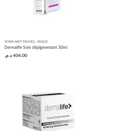
,
SOINS ANTI-TACHES
VISAGE
Dermalife Soin dépigmentant 30ml
د.م.
404.00