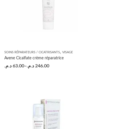
,
SOINS RÉPARATEURS / CICATRISANTS
VISAGE
Avene Cicalfate crème réparatrice
د.م.
63.00
–
د.م.
246.00