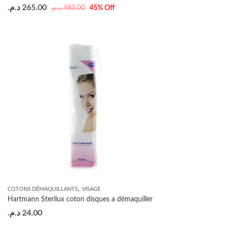
د.م.
265.00
د.م.
483.00
45
% Off
,
COTONS DÉMAQUILLANTS
VISAGE
Hartmann Sterilux coton disques a démaquiller
د.م.
24.00