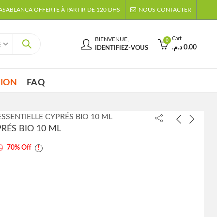
CASABLANCA OFFERTE À PARTIR DE 120 DHS
NOUS CONTACTER
Cart
BIENVENUE,
0
د.م.
0.00
IDENTIFIEZ-VOUS
TION
FAQ
ESSENTIELLE CYPRÉS BIO 10 ML
PRÉS BIO 10 ML
0
70
% Off