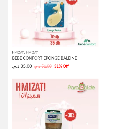
,
HMIZAT
HMIZAT
BEBE CONFORT EPONGE BALEINE
د.م.
35.00
د.م.
51.00
31
% Off