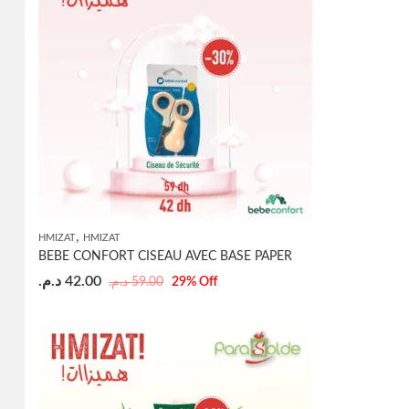
,
HMIZAT
HMIZAT
BEBE CONFORT CISEAU AVEC BASE PAPER
د.م.
42.00
د.م.
59.00
29
% Off