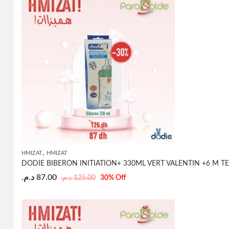
,
HMIZAT
HMIZAT
DODIE BIBERON INITIATION+ 330ML VERT VALENTIN +6 M TE
د.م.
87.00
د.م.
125.00
30
% Off