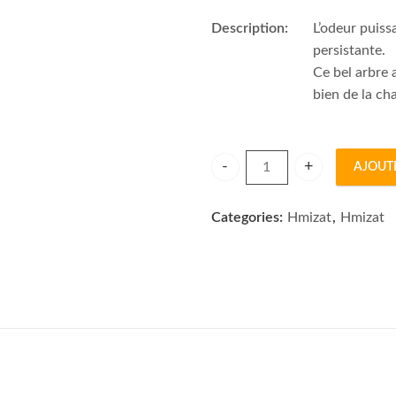
Description:
L’odeur puissa
persistante.
Ce bel arbre a
bien de la cha
AJOUT
HUILLE ESSENTIELLE CYPRÉS
Categories:
Hmizat
,
Hmizat