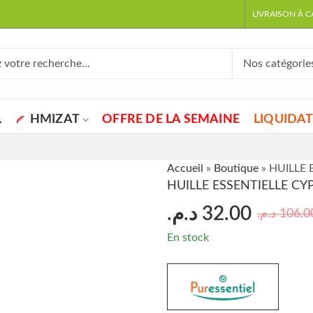
LIVRAISON À 
L
HMIZAT
OFFRE DE LA SEMAINE
LIQUIDA
Accueil
»
Boutique
»
HUILLE 
HUILLE ESSENTIELLE CY
د.م.
32.00
د.م.
106.0
En stock