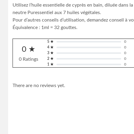
Utilisez l’huile essentielle de cyprès en bain, diluée dans
neutre Puressentiel aux 7 huiles végétales.
Pour d’autres conseils d’utilisation, demandez conseil à v
Équivalence : 1ml = 32 gouttes.
5 ★
0
0 ★
4 ★
0
3 ★
0
0 Ratings
2 ★
0
1 ★
0
There are no reviews yet.