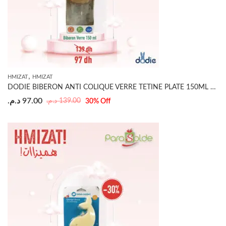
,
HMIZAT
HMIZAT
DODIE BIBERON ANTI COLIQUE VERRE TETINE PLATE 150ML BEIGE BICHE 0-6 MOIS
د.م.
97.00
د.م.
139.00
30
% Off