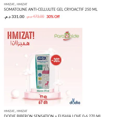
,
HMIZAT
HMIZAT
SOMATOLINE ANTI-CELLULITE GEL CRYOACTIF 250 ML
د.م.
331.00
د.م.
473.00
30
% Off
,
HMIZAT
HMIZAT
DODIE BIBERON SENSATION + FUSHIA LOVE 0-6 270 ML