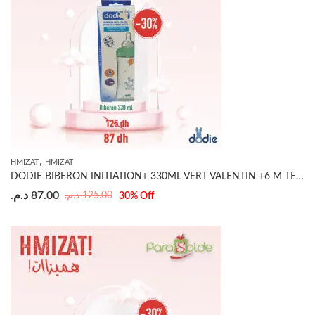
,
HMIZAT
HMIZAT
DODIE BIBERON INITIATION+ 330ML VERT VALENTIN +6 M TET RONDE 3 VITESSE DÉBIT3
د.م.
87.00
د.م.
125.00
30
% Off