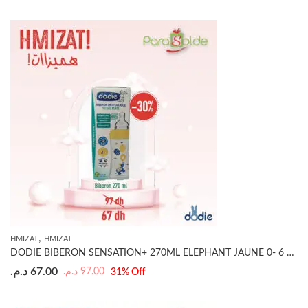
,
HMIZAT
HMIZAT
DODIE BIBERON SENSATION+ 270ML ELEPHANT JAUNE 0- 6 MOIS
د.م.
67.00
د.م.
97.00
31
% Off