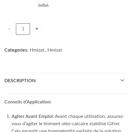
bébé.
GIFRER LINIMENT OLEO-CALCAIRE 900 ML quantity
Categories:
Hmizat
,
Hmizat
DESCRIPTION
Conseils d’Application:
Agiter Avant Emploi:
Avant chaque utilisation, assurez-
vous d’agiter le liniment oléo-calcaire stabilisé Gifrer.
Cela garantit une homogénéité parfaite de la solution,