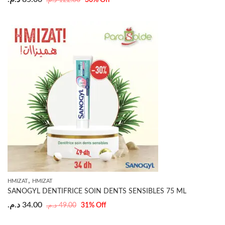
30
% Off
,
HMIZAT
HMIZAT
SANOGYL DENTIFRICE SOIN DENTS SENSIBLES 75 ML
د.م.
34.00
د.م.
49.00
31
% Off