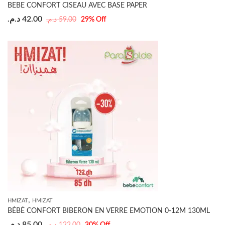
BEBE CONFORT CISEAU AVEC BASE PAPER
د.م.
42.00
د.م.
59.00
29
% Off
,
HMIZAT
HMIZAT
BÉBÉ CONFORT BIBERON EN VERRE EMOTION 0-12M 130ML
د.م.
85.00
د.م.
122.00