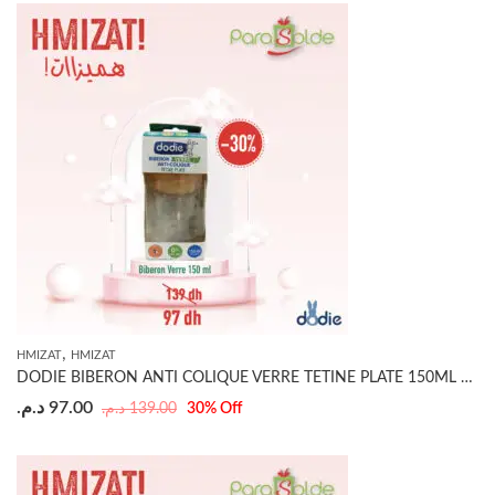
,
HMIZAT
HMIZAT
DODIE BIBERON ANTI COLIQUE VERRE TETINE PLATE 150ML BEIGE BICHE 0-6 MOIS
د.م.
97.00
د.م.
139.00
30
% Off