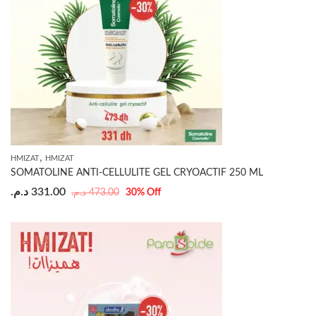
,
HMIZAT
HMIZAT
SOMATOLINE ANTI-CELLULITE GEL CRYOACTIF 250 ML
د.م.
331.00
د.م.
473.00
30
% Off