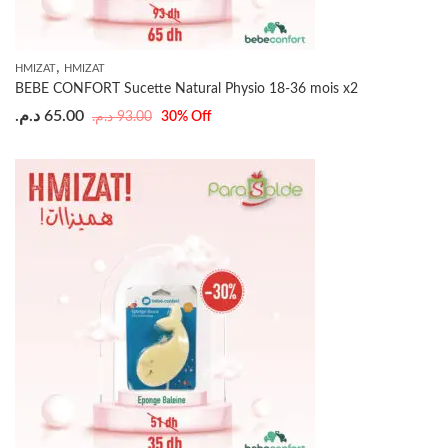
,
HMIZAT
HMIZAT
BEBE CONFORT Sucette Natural Physio 18-36 mois x2
د.م.
65.00
د.م.
93.00
30
% Off