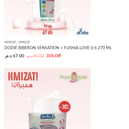
,
HMIZAT
HMIZAT
DODIE BIBERON SENSATION + FUSHIA LOVE 0-6 270 ML
د.م.
67.00
د.م.
97.00
31
% Off