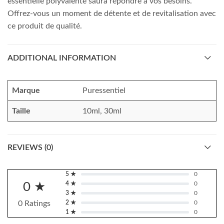
essentielle polyvalente saura répondre à vos besoins.
Offrez-vous un moment de détente et de revitalisation avec
ce produit de qualité.
ADDITIONAL INFORMATION
Marque
Puressentiel
Taille
10ml, 30ml
REVIEWS (0)
5 ★
0
0 ★
4 ★
0
3 ★
0
0 Ratings
2 ★
0
1 ★
0