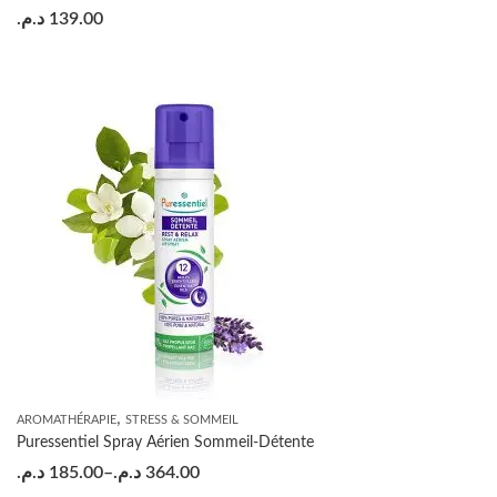
د.م.
139.00
,
AROMATHÉRAPIE
STRESS & SOMMEIL
Puressentiel Spray Aérien Sommeil-Détente
د.م.
185.00
–
د.م.
364.00